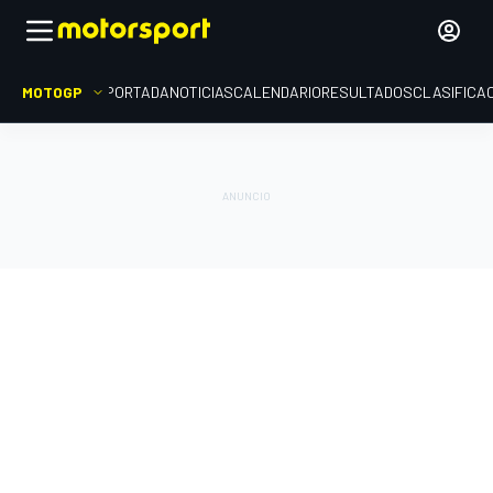
MOTOGP
PORTADA
NOTICIAS
CALENDARIO
RESULTADOS
CLASIFICA