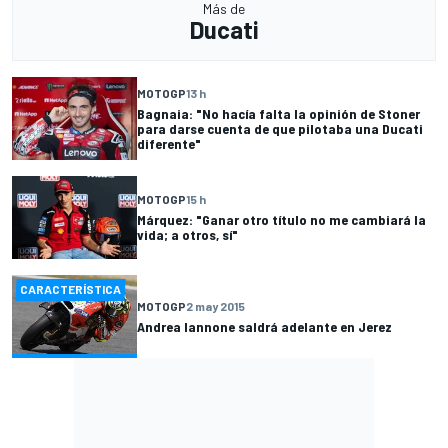
Más de
Ducati
MOTOGP
13 h
Bagnaia: "No hacía falta la opinión de Stoner
para darse cuenta de que pilotaba una Ducati
diferente"
MOTOGP
15 h
Márquez: "Ganar otro título no me cambiará la
vida; a otros, sí"
CARACTERÍSTICA
MOTOGP
2 may 2015
Andrea Iannone saldrá adelante en Jerez