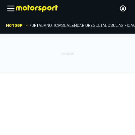
MOTOGP
PORTADA
NOTICIAS
CALENDARIO
RESULTADOS
CLASIFICA