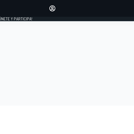
Haz que tu voz se escuche
comentando los artículos
 ÚNETE Y PARTICIPA!
INICIAR SESIÓN
EDICIÓN
ESPAÑA