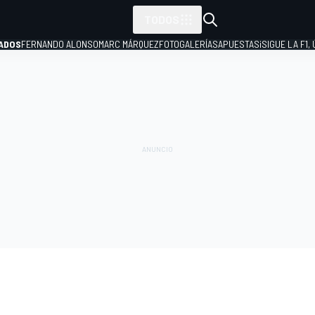
TODOS
ADOS
FERNANDO ALONSO
MARC MÁRQUEZ
FOTOGALERÍAS
APUESTAS
¡SIGUE LA F1,
P