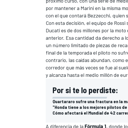
próximo curso, con una serie de medid
por mantener a Marini en la misma mo
con el que contará Bezzecchi, quien sí
Con esta decisión, el equipo de Rossi 
Ducati es de dos millones por la moto 
anterior. Esa cantidad da derecho a l
un número limitado de piezas de recamb
final de la temporada el piloto no sufr
contrario, las caídas abundan, como 
corredor que más veces se fue al suel
y alcanza hasta el medio millón de eur
MÁS CATEGORÍAS
Por si te lo perdiste:
Quartararo sufre una fractura en la
"Honda tiene a los mejores pilotos d
Cómo afectará el Mundial de 42 carrer
A diferencia de la
Fórmula 1
, donde l