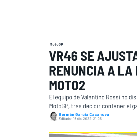
INDYCAR
WRC
MotoGP
VR46 SE AJUST
RENUNCIA A LA 
MOTO2
El equipo de Valentino Rossi no dis
MotoGP, tras decidir contener el g
WEC
FÓRMULA E
Germán Garcia Casanova
Editado:
16 dic 2022, 21:05