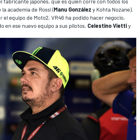
 fabricante japonés, que es quien corre con todos los
 la academia de Rossi (
Manu González
y
Kohta Nozane
).
ar el equipo de Moto2, VR46 ha podido hacer negocio,
do en ese nuevo equipo a sus pilotos,
Celestino Vietti
y