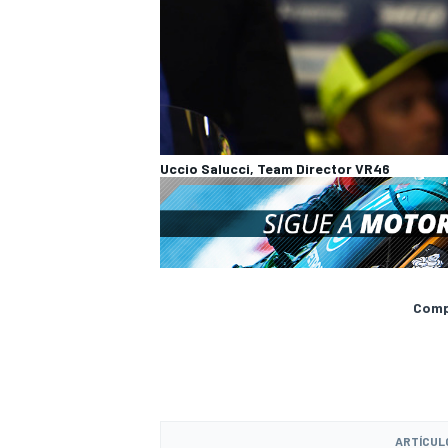
Uccio Salucci, Team Director VR46
Compa
ARTÍCUL