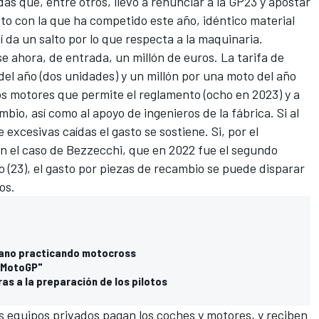
as que, entre otros, llevó a renunciar a la GP23 y apostar
to con la que ha competido este año, idéntico material
 da un salto por lo que respecta a la maquinaria.
se ahora, de entrada, un millón de euros. La tarifa de
del año (dos unidades) y un millón por una moto del año
os motores que permite el reglamento (ocho en 2023) y a
io, así como al apoyo de ingenieros de la fábrica. Si al
e excesivas caídas el gasto se sostiene. Si, por el
en el caso de Bezzecchi, que
en 2022 fue el segundo
o (23)
, el gasto por piezas de recambio se puede disparar
os.
 mano practicando motocross
e MotoGP"
as a la preparación de los pilotos
os equipos privados pagan los coches y motores, y reciben