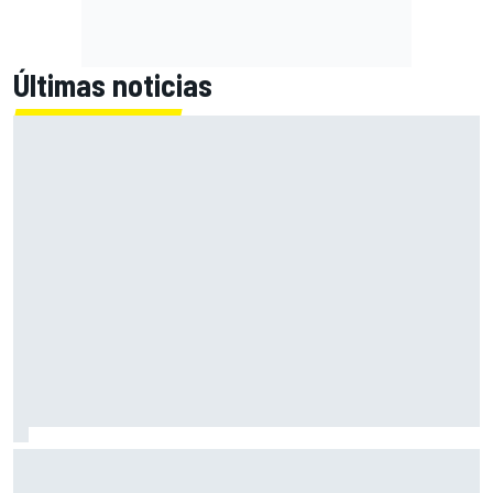
Últimas noticias
Alex Márquez: "Ganar a las Aprilia será imposible. Sin la
caída de Raúl, habrían terminado top 4"