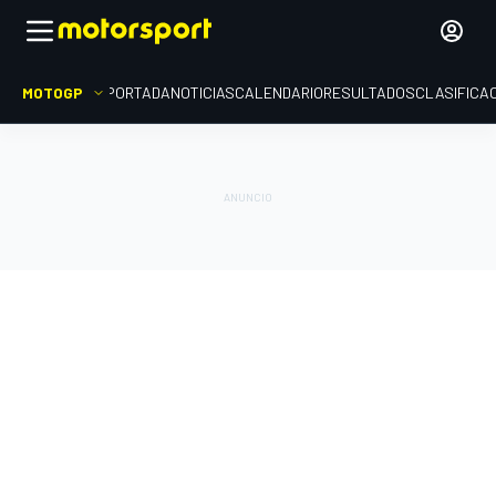
MOTOGP
PORTADA
NOTICIAS
CALENDARIO
RESULTADOS
CLASIFICA