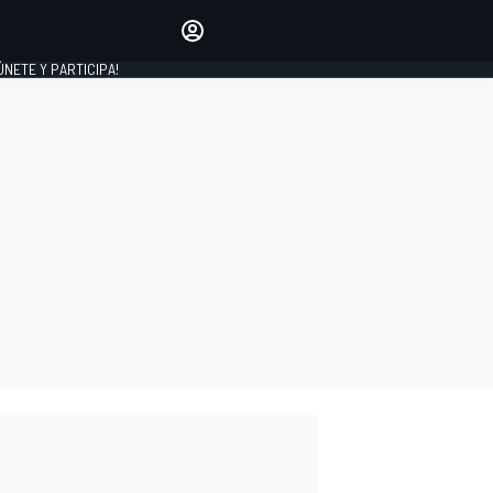
Haz que tu voz se escuche
comentando los artículos
 ÚNETE Y PARTICIPA!
INICIAR SESIÓN
EDICIÓN
ESPAÑA