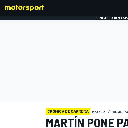
ENLACES DESTAC
FÓRMULA 1
MOTOG
CRÓNICA DE CARRERA
MotoGP
GP de Fr
MARTÍN PONE PA