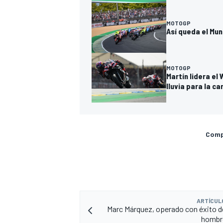
MOTOGP
Así queda el Mun
MOTOGP
Martín lidera el
lluvia para la ca
Compa
ARTÍCUL
Marc Márquez, operado con éxito del
hombr