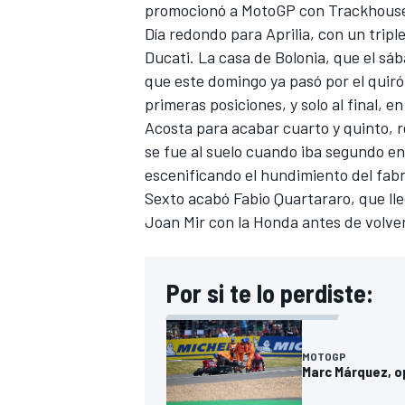
promocionó a MotoGP con Trackhous
Día redondo para Aprilia, con un tripl
Ducati
. La casa de Bolonia, que el sá
que este domingo ya pasó por el quiró
primeras posiciones, y solo al final, en
Acosta para acabar cuarto y quinto, 
se fue al suelo cuando iba segundo e
escenificando el hundimiento del fabr
Sexto acabó
Fabio Quartararo
, que l
Joan Mir
con la
Honda
antes de volver
MÁS CATEGORÍAS
Por si te lo perdiste:
MOTOGP
Marc Márquez, o