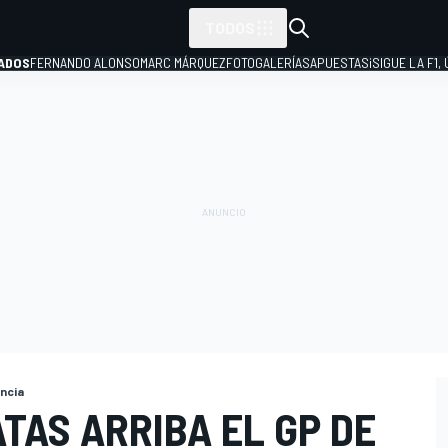
TODOS
ADOS
FERNANDO ALONSO
MARC MÁRQUEZ
FOTOGALERÍAS
APUESTAS
¡SIGUE LA F1,
P
ancia
TAS ARRIBA EL GP DE