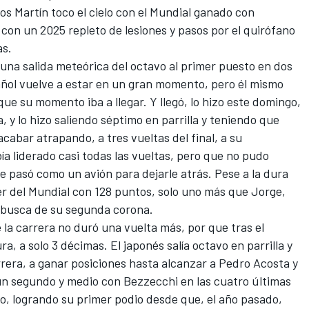
os Martín toco el cielo con el Mundial ganado con
 con un 2025 repleto de lesiones y pasos por el quirófano
as.
n una salida meteórica del octavo al primer puesto en dos
añol vuelve a estar en un gran momento, pero él mismo
ue su momento iba a llegar. Y llegó, lo hizo este domingo,
, y lo hizo saliendo séptimo en parrilla y teniendo que
cabar atrapando, a tres vueltas del final, a su
ía liderado casi todas las vueltas, pero que no pudo
e pasó como un avión para dejarle atrás. Pese a la dura
líder del Mundial con 128 puntos, solo uno más que Jorge,
n busca de su segunda corona.
 la carrera no duró una vuelta más, por que tras el
ura
, a solo 3 décimas. El japonés salía octavo en parrilla y
rera, a ganar posiciones hasta alcanzar a
Pedro Acosta
y
n segundo y medio con Bezzecchi en las cuatro últimas
o, logrando su primer podio desde que, el año pasado,