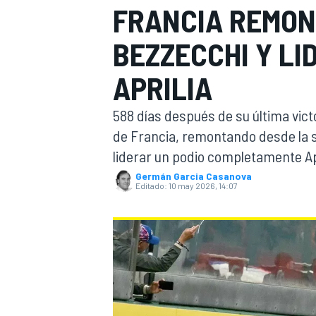
FRANCIA REMON
INDYCAR
WRC
BEZZECCHI Y LI
APRILIA
588 días después de su última victo
de Francia, remontando desde la 
liderar un podio completamente Apr
Germán Garcia Casanova
Editado:
10 may 2026, 14:07
WEC
FÓRMULA E