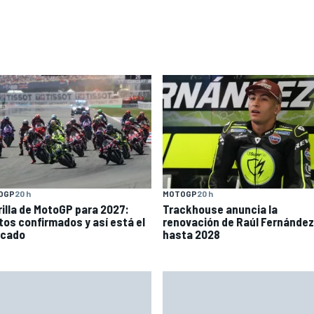
OGP
20 h
MOTOGP
20 h
rilla de MotoGP para 2027:
Trackhouse anuncia la
otos confirmados y así está el
renovación de Raúl Fernández
cado
hasta 2028