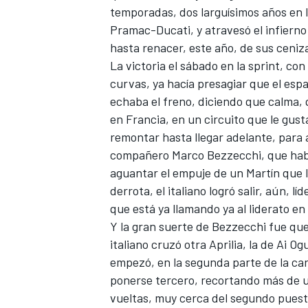
temporadas, dos larguísimos años en l
Pramac-Ducati, y atravesó el infierno
hasta renacer, este año, de sus ceniz
La victoria el sábado en la sprint, co
curvas, ya hacía presagiar que el esp
echaba el freno, diciendo que calma, q
en Francia, en un circuito que le gusta
remontar hasta llegar adelante, para a
compañero
Marco Bezzecchi
, que hab
aguantar el empuje de un Martín que l
derrota, el italiano logró salir, aún, 
que está ya llamando ya al liderato e
Y la gran suerte de Bezzecchi fue que
italiano cruzó otra
Aprilia
, la de
Ai Og
empezó, en la segunda parte de la car
ponerse tercero, recortando más de u
vueltas, muy cerca del segundo puest