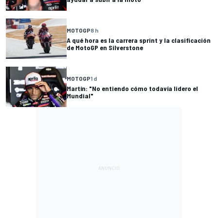
MOTOGP
8 h
A qué hora es la carrera sprint y la clasificación
de MotoGP en Silverstone
MOTOGP
1 d
Martín: "No entiendo cómo todavía lidero el
Mundial"