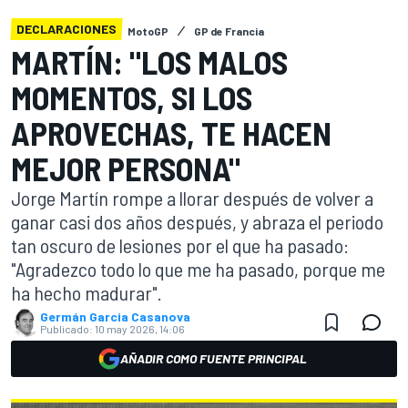
DECLARACIONES
MotoGP
GP de Francia
MARTÍN: "LOS MALOS
MOMENTOS, SI LOS
APROVECHAS, TE HACEN
MEJOR PERSONA"
Jorge Martín rompe a llorar después de volver a
ganar casi dos años después, y abraza el periodo
tan oscuro de lesiones por el que ha pasado:
"Agradezco todo lo que me ha pasado, porque me
ha hecho madurar".
Germán Garcia Casanova
Publicado:
10 may 2026, 14:06
AÑADIR COMO FUENTE PRINCIPAL