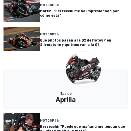
MOTOGP
6 h
Martín: "Bezzecchi me ha impresionado por
cómo está"
MOTOGP
7 h
Qué pilotos pasan a la Q2 de MotoGP en
Silverstone y quiénes van a la Q1
Más de
Aprilia
MOTOGP
6 h
Bezzecchi: "Puede que mañana me tengan que
ayudar a subir a la moto"