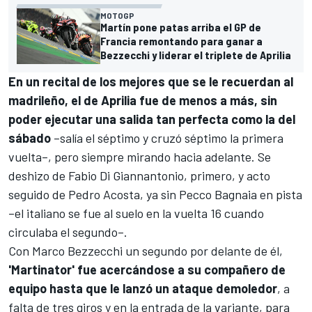
MOTOGP
Martín pone patas arriba el GP de
Francia remontando para ganar a
Bezzecchi y liderar el triplete de Aprilia
En un recital de los mejores que se le recuerdan al
madrileño, el de Aprilia fue de menos a más, sin
poder ejecutar una salida tan perfecta como la del
sábado
–salía el séptimo y cruzó séptimo la primera
vuelta–, pero siempre mirando hacia adelante. Se
deshizo de
Fabio Di Giannantonio
, primero, y acto
seguido de
Pedro Acosta
, ya sin
Pecco Bagnaia
en pista
–el italiano se fue al suelo en la vuelta 16 cuando
circulaba el segundo–.
Con
Marco Bezzecchi
un segundo por delante de él,
'Martinator' fue acercándose a su compañero de
equipo hasta que le lanzó un ataque demoledor
, a
falta de tres giros y en la entrada de la variante, para