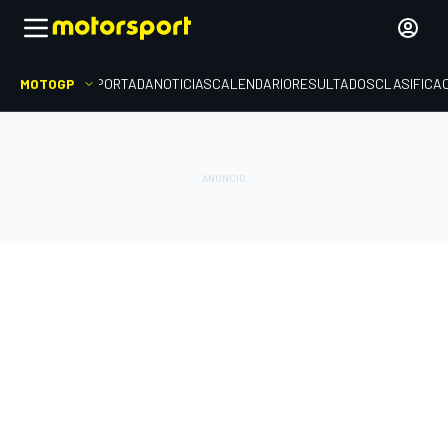
MOTOGP
PORTADA
NOTICIAS
CALENDARIO
RESULTADOS
CLASIFICA