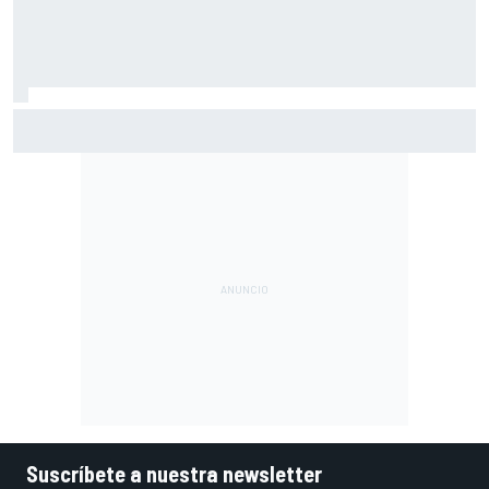
Márquez: "El año pasado marcaba la diferencia en puntos
en los que ahora voy algo peor"
Suscríbete a nuestra newsletter