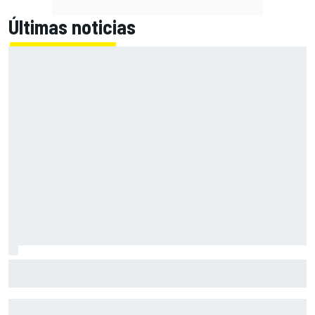
Últimas noticias
Bagnaia: "Este año no sé todo sobre mi moto, entro en
pista y simplemente piloto lo que tengo"