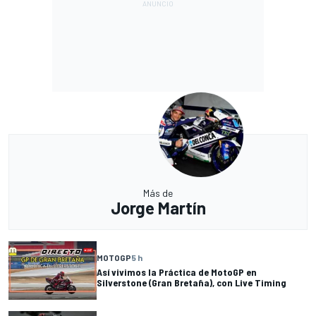
Más de
Jorge Martín
MOTOGP
5 h
Así vivimos la Práctica de MotoGP en
Silverstone (Gran Bretaña), con Live Timing