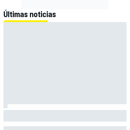
Últimas noticias
Martín hace buena la pole en Silverstone y se lleva la sprint