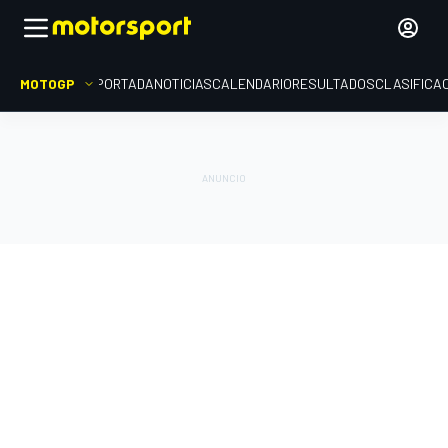
MOTOGP
PORTADA
NOTICIAS
CALENDARIO
RESULTADOS
CLASIFICA