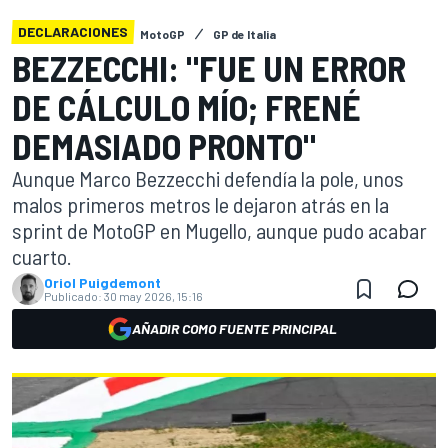
DECLARACIONES
MotoGP
GP de Italia
BEZZECCHI: "FUE UN ERROR
DE CÁLCULO MÍO; FRENÉ
DEMASIADO PRONTO"
Aunque Marco Bezzecchi defendía la pole, unos
malos primeros metros le dejaron atrás en la
sprint de MotoGP en Mugello, aunque pudo acabar
cuarto.
Oriol Puigdemont
Publicado:
30 may 2026, 15:16
AÑADIR COMO FUENTE PRINCIPAL