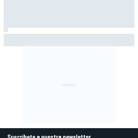
Moto2 en Silverstone – Izan Guevara se lleva una pole
incontestable; González, 4º
Suscríbete a nuestra newsletter