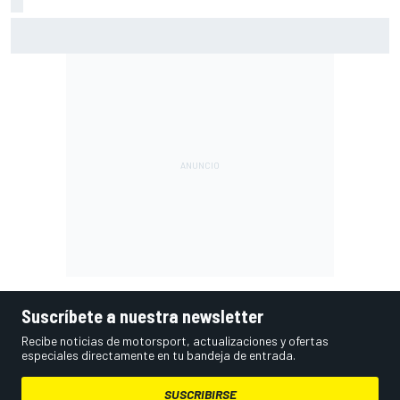
Jorge Martín da un puñetazo en Silverstone para llevarse
su segunda 'pole' de la temporada
Suscríbete a nuestra newsletter
Recibe noticias de motorsport, actualizaciones y ofertas
especiales directamente en tu bandeja de entrada.
SUSCRIBIRSE