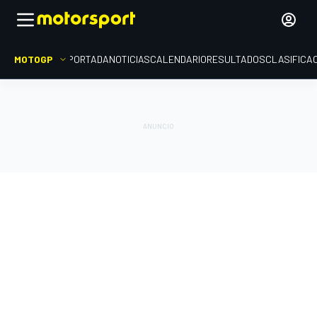
MOTOGP
PORTADA
NOTICIAS
CALENDARIO
RESULTADOS
CLASIFICA