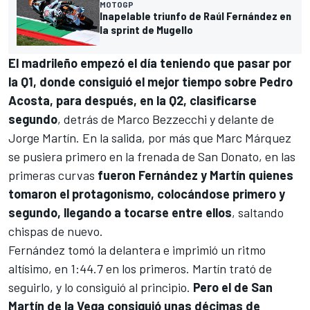
MOTOGP
Inapelable triunfo de Raúl Fernández en
la sprint de Mugello
El madrileño empezó el día teniendo que pasar por
la Q1, donde consiguió el mejor tiempo sobre
Pedro
Acosta
, para después, en la Q2, clasificarse
segundo
, detrás de
Marco Bezzecchi
y delante de
Jorge Martín. En la salida, por más que
Marc Márquez
se pusiera primero en la frenada de San Donato, en las
primeras curvas
fueron Fernández y Martín quienes
tomaron el protagonismo, colocándose primero y
segundo, llegando a tocarse entre ellos
, saltando
chispas de nuevo.
Fernández tomó la delantera e imprimió un ritmo
altísimo, en 1:44.7 en los primeros. Martín trató de
seguirlo, y lo consiguió al principio.
Pero el de San
Martín de la Vega consiguió unas décimas de