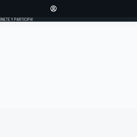
Haz que tu voz se escuche
comentando los artículos
 ÚNETE Y PARTICIPA!
INICIAR SESIÓN
EDICIÓN
ESPAÑA