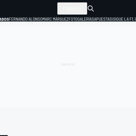
TODOS
ADOS
FERNANDO ALONSO
MARC MÁRQUEZ
FOTOGALERÍAS
APUESTAS
¡SIGUE LA F1,
P