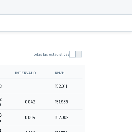
Todas las estadísticas
INTERVALO
KM/H
8
152.011
2
0.042
151.938
0
6
0.004
152.008
4
6