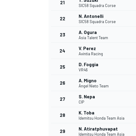
T. Suzuki
21
SIC58 Squadra Corse
N. Antonelli
22
SIC58 Squadra Corse
A. Ogura
23
Asia Talent Team
V. Perez
24
Avintia Racing
D. Foggia
25
VR46
MÁS CATEGORÍAS
A. Migno
26
Ángel Nieto Team
S. Nepa
27
CIP
K. Toba
28
Idemitsu Honda Team Asia
N. Atiratphuvapat
29
Idemitsu Honda Team Asia