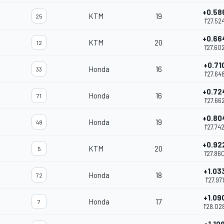
+0.58
KTM
19
25
1'27.52
+0.66
KTM
20
12
1'27.60
+0.71
Honda
16
33
1'27.64
+0.72
Honda
16
71
1'27.66
+0.80
Honda
19
48
1'27.74
+0.92
KTM
20
5
1'27.86
+1.03
Honda
18
72
1'27.971
+1.09
Honda
17
7
1'28.02