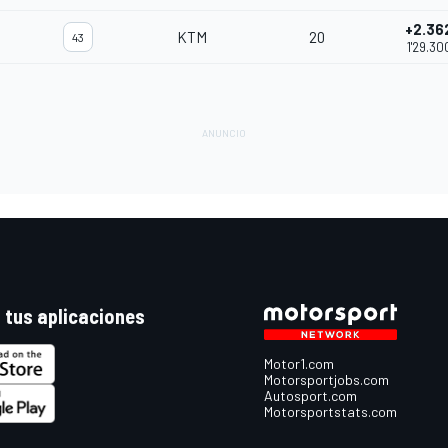
+2.36
KTM
20
43
1'29.30
 tus aplicaciones
Motor1.com
Motorsportjobs.com
Autosport.com
Motorsportstats.com