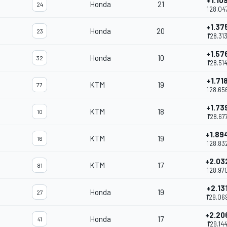
+1.10
Honda
21
24
1'28.04
+1.37
Honda
20
23
1'28.31
+1.57
Honda
10
32
1'28.51
+1.71
KTM
19
77
1'28.65
+1.73
KTM
18
10
1'28.67
+1.89
KTM
19
16
1'28.83
+2.03
KTM
17
81
1'28.97
+2.13
Honda
19
27
1'29.06
+2.20
Honda
17
41
1'29.14