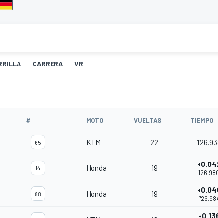
E
RRILLA
CARRERA
VR
#
MOTO
VUELTAS
TIEMPO
KTM
22
1'26.93
65
+0.04
Honda
19
14
1'26.98
+0.04
Honda
19
88
1'26.98
+0.13