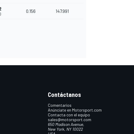
2
0.156
147.991
0
Contáctanos
Comentarios
Anúnciate en Motorsport.com
Contacta con el equipo
sales@motorsport.com
650 Madison Avenue,
New York, NY 10022
USA