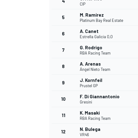
4
CIP
M. Ramírez
5
Platinum Bay Real Estate
A. Canet
6
Estrella Galicia 0,0
G. Rodrigo
7
RBA Racing Team
A. Arenas
8
Ángel Nieto Team
J. Kornfeil
9
Prustel GP
F. Di Giannantonio
10
Gresini
K. Masaki
11
RBA Racing Team
N. Bulega
12
VR46