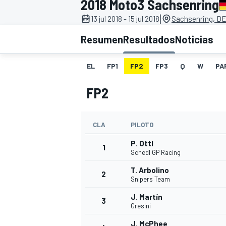
2018 Moto3 Sachsenring
|
13 jul 2018 - 15 jul 2018
Sachsenring, D
INDYCAR
WRC
Resumen
Resultados
Noticias
EL
FP1
FP2
FP3
Q
W
PA
FP2
CLA
PILOTO
P. Ottl
1
Schedl GP Racing
T. Arbolino
2
WEC
FÓRMULA E
Snipers Team
J. Martín
3
Gresini
J. McPhee