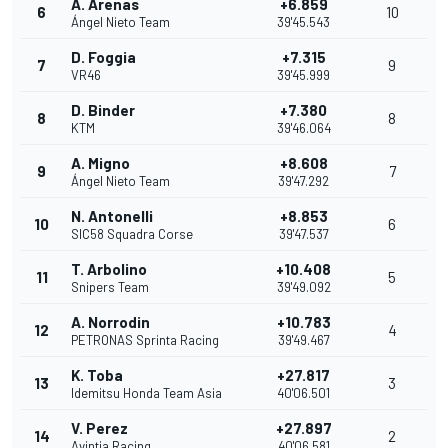
A. Arenas
+6.859
6
10
Ángel Nieto Team
39'45.543
D. Foggia
+7.315
7
9
VR46
39'45.999
D. Binder
+7.380
8
8
KTM
39'46.064
A. Migno
+8.608
9
7
Ángel Nieto Team
39'47.292
N. Antonelli
+8.853
10
6
SIC58 Squadra Corse
39'47.537
T. Arbolino
+10.408
11
5
Snipers Team
39'49.092
A. Norrodin
+10.783
12
4
PETRONAS Sprinta Racing
39'49.467
K. Toba
+27.817
13
3
Idemitsu Honda Team Asia
40'06.501
V. Perez
+27.897
14
2
Avintia Racing
40'06.581