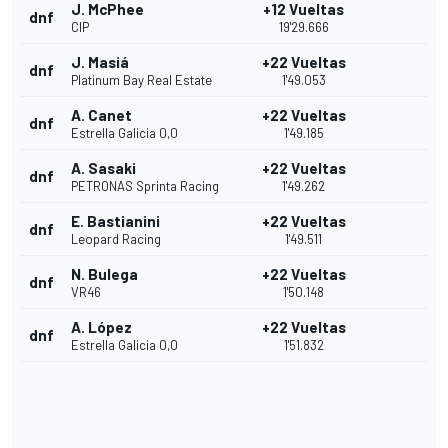
J. McPhee
+12 Vueltas
dnf
CIP
19'29.666
J. Masiá
+22 Vueltas
dnf
Platinum Bay Real Estate
1'49.053
A. Canet
+22 Vueltas
dnf
Estrella Galicia 0,0
1'49.185
A. Sasaki
+22 Vueltas
dnf
PETRONAS Sprinta Racing
1'49.262
E. Bastianini
+22 Vueltas
dnf
Leopard Racing
1'49.511
N. Bulega
+22 Vueltas
dnf
VR46
1'50.148
A. López
+22 Vueltas
dnf
Estrella Galicia 0,0
1'51.832