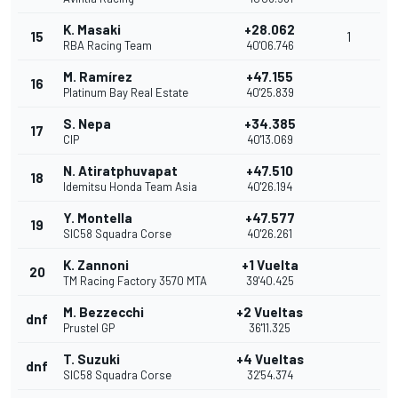
K. Masaki
+28.062
15
1
RBA Racing Team
40'06.746
M. Ramírez
+47.155
16
Platinum Bay Real Estate
40'25.839
S. Nepa
+34.385
17
CIP
40'13.069
N. Atiratphuvapat
+47.510
18
Idemitsu Honda Team Asia
40'26.194
Y. Montella
+47.577
19
SIC58 Squadra Corse
40'26.261
K. Zannoni
+1 Vuelta
20
TM Racing Factory 3570 MTA
39'40.425
M. Bezzecchi
+2 Vueltas
dnf
Prustel GP
36'11.325
T. Suzuki
+4 Vueltas
dnf
SIC58 Squadra Corse
32'54.374