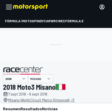
FÓRMULA 1
MOTOGP
INDYCAR
WRC
WEC
FÓRMULA E
MISANO
presentado por
2018 Moto3 Misano
7 sept 2018 - 9 sept 2018
Misano World Circuit Marco Simoncelli, IT
Resumen
Resultados
Noticias