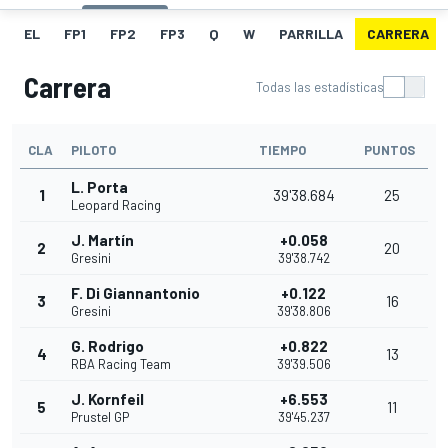
EL
FP1
FP2
FP3
Q
W
PARRILLA
CARRERA
Carrera
Todas las estadísticas
CLA
PILOTO
TIEMPO
PUNTOS
L. Porta
1
39'38.684
25
Leopard Racing
J. Martín
+0.058
2
20
Gresini
39'38.742
F. Di Giannantonio
+0.122
3
16
Gresini
39'38.806
G. Rodrigo
+0.822
4
13
RBA Racing Team
39'39.506
J. Kornfeil
+6.553
5
11
Prustel GP
39'45.237