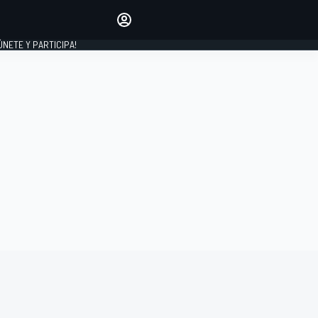
Haz que tu voz se escuche
comentando los artículos
 ÚNETE Y PARTICIPA!
INICIAR SESIÓN
EDICIÓN
ESPAÑA