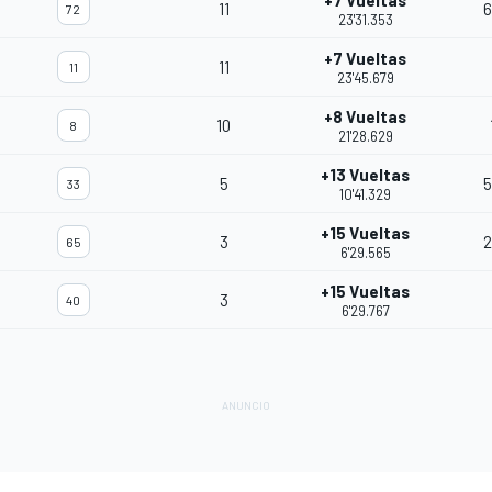
+7 Vueltas
11
6
72
23'31.353
+7 Vueltas
11
11
23'45.679
+8 Vueltas
10
8
21'28.629
+13 Vueltas
5
5
33
10'41.329
+15 Vueltas
3
2
65
6'29.565
+15 Vueltas
3
40
6'29.767