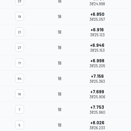
18
23
38'24.998
+6.850
18
19
38'25.057
+6.916
18
21
38'25.123
+6.946
18
27
38'25.153
+6.998
18
71
38'25.205
+7.156
18
84
38'25.363
+7.699
18
16
38'25.906
+7.753
18
7
38'25.960
+8.026
18
5
38'26.233