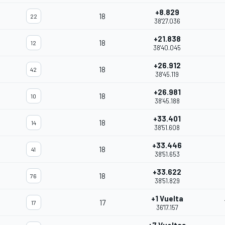
+8.829
18
22
38'27.036
+21.838
18
12
38'40.045
+26.912
18
42
38'45.119
+26.981
18
10
38'45.188
+33.401
18
14
38'51.608
+33.446
18
41
38'51.653
+33.622
18
76
38'51.829
+1 Vuelta
17
17
36'17.157