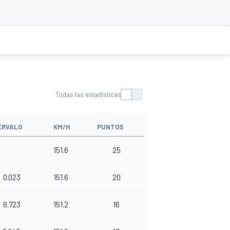
Todas las estadísticas
ERVALO
KM/H
PUNTOS
151.6
25
0.023
151.6
20
6.723
151.2
16