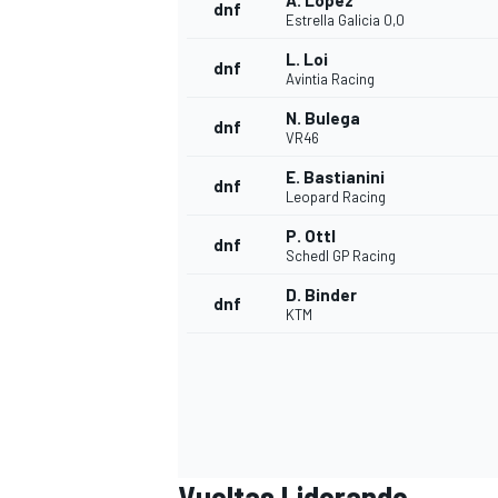
A. López
dnf
Estrella Galicia 0,0
L. Loi
dnf
Avintia Racing
N. Bulega
dnf
VR46
E. Bastianini
dnf
Leopard Racing
P. Ottl
dnf
Schedl GP Racing
MÁS CATEGORÍAS
D. Binder
dnf
KTM
Vueltas Liderando