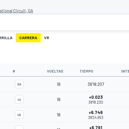
ational Circuit, QA
RRILLA
CARRERA
VR
#
VUELTAS
TIEMPO
INT
18
38'18.207
88
+0.023
18
44
38'18.230
+6.746
18
48
38'24.953
+6.791