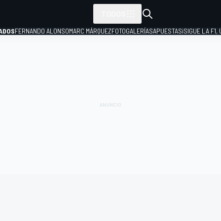
TODOS
ADOS
FERNANDO ALONSO
MARC MÁRQUEZ
FOTOGALERÍAS
APUESTAS
¡SIGUE LA F1,
P