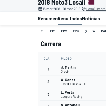
2018 Moto3 Losail
|
16 mar 2018 - 18 mar 2018
Losail Intern
INDYCAR
WRC
Resumen
Resultados
Noticias
EL
FP1
FP2
FP3
Q
W
PA
Carrera
CLA
PILOTO
J. Martín
1
Gresini
A. Canet
2
WEC
FÓRMULA E
Estrella Galicia 0,0
L. Porta
3
Leopard Racing
N. Antonelli