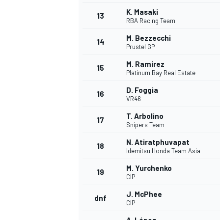
K. Masaki
13
RBA Racing Team
M. Bezzecchi
14
Prustel GP
M. Ramírez
15
Platinum Bay Real Estate
D. Foggia
16
VR46
T. Arbolino
17
Snipers Team
N. Atiratphuvapat
18
Idemitsu Honda Team Asia
M. Yurchenko
19
CIP
J. McPhee
dnf
CIP