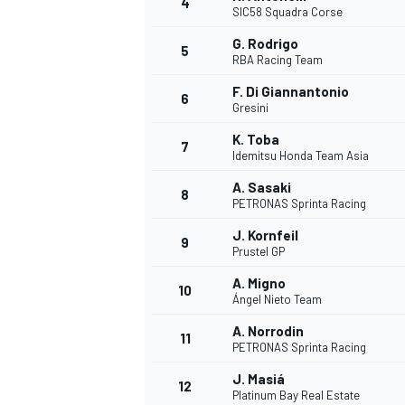
4
SIC58 Squadra Corse
G. Rodrigo
5
RBA Racing Team
F. Di Giannantonio
6
Gresini
K. Toba
7
Idemitsu Honda Team Asia
A. Sasaki
8
PETRONAS Sprinta Racing
J. Kornfeil
9
Prustel GP
A. Migno
10
Ángel Nieto Team
A. Norrodin
11
PETRONAS Sprinta Racing
J. Masiá
12
Platinum Bay Real Estate