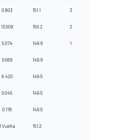
0.803
151.1
3
13.009
150.2
2
5.074
149.9
1
0.069
149.9
6.420
149.5
0.045
149.5
0.176
149.5
1 Vuelta
151.2