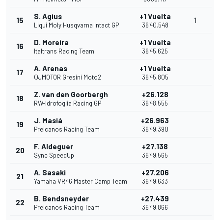
S. Agius
+1 Vuelta
15
1
Liqui Moly Husqvarna Intact GP
36'40.548
D. Moreira
+1 Vuelta
16
Italtrans Racing Team
36'45.625
A. Arenas
+1 Vuelta
17
QJMOTOR Gresini Moto2
36'45.805
Z. van den Goorbergh
+26.128
18
RW-Idrofoglia Racing GP
36'48.555
J. Masiá
+26.963
19
Preicanos Racing Team
36'49.390
F. Aldeguer
+27.138
20
Sync SpeedUp
36'49.565
A. Sasaki
+27.206
21
Yamaha VR46 Master Camp Team
36'49.633
B. Bendsneyder
+27.439
22
Preicanos Racing Team
36'49.866