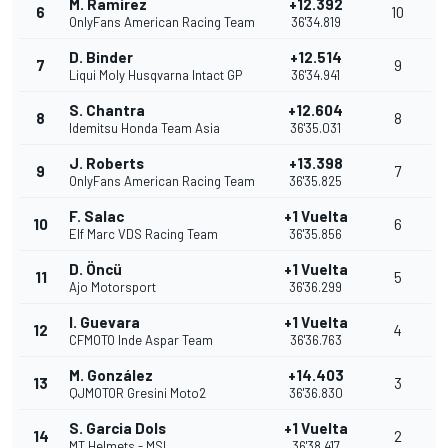
M. Ramírez
+12.392
6
10
OnlyFans American Racing Team
36'34.819
D. Binder
+12.514
7
9
Liqui Moly Husqvarna Intact GP
36'34.941
S. Chantra
+12.604
8
8
Idemitsu Honda Team Asia
36'35.031
J. Roberts
+13.398
9
7
OnlyFans American Racing Team
36'35.825
F. Salac
+1 Vuelta
10
6
Elf Marc VDS Racing Team
36'35.856
D. Öncü
+1 Vuelta
11
5
Ajo Motorsport
36'36.299
I. Guevara
+1 Vuelta
12
4
CFMOTO Inde Aspar Team
36'36.763
M. González
+14.403
13
3
QJMOTOR Gresini Moto2
36'36.830
S. Garcia Dols
+1 Vuelta
14
2
MT Helmets - MSI
36'38.417