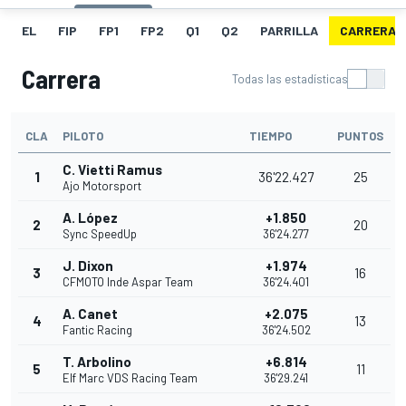
EL
FIP
FP1
FP2
Q1
Q2
PARRILLA
CARRERA
Carrera
Todas las estadísticas
CLA
PILOTO
TIEMPO
PUNTOS
C. Vietti Ramus
1
36'22.427
25
Ajo Motorsport
A. López
+1.850
2
20
Sync SpeedUp
36'24.277
J. Dixon
+1.974
3
16
CFMOTO Inde Aspar Team
36'24.401
A. Canet
+2.075
4
13
Fantic Racing
36'24.502
T. Arbolino
+6.814
5
11
Elf Marc VDS Racing Team
36'29.241