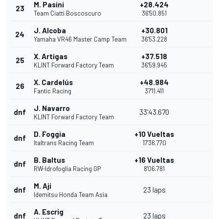
M. Pasini
+28.424
23
Team Ciatti Boscoscuro
36'50.851
J. Alcoba
+30.801
24
Yamaha VR46 Master Camp Team
36'53.228
X. Artigas
+37.518
25
KLINT Forward Factory Team
36'59.945
X. Cardelús
+48.984
26
Fantic Racing
37'11.411
J. Navarro
dnf
33'43.670
KLINT Forward Factory Team
D. Foggia
+10 Vueltas
dnf
Italtrans Racing Team
17'36.770
B. Baltus
+16 Vueltas
dnf
RW-Idrofoglia Racing GP
8'06.781
M. Aji
dnf
23 laps
Idemitsu Honda Team Asia
A. Escrig
dnf
23 laps