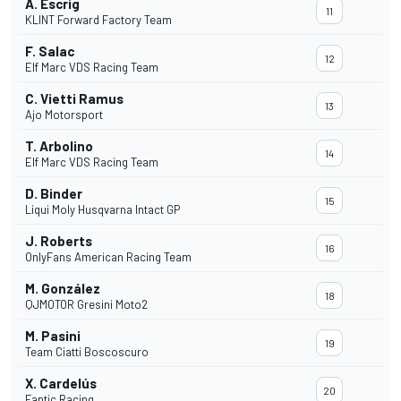
A. Escrig
11
KLINT Forward Factory Team
F. Salac
12
Elf Marc VDS Racing Team
C. Vietti Ramus
13
Ajo Motorsport
T. Arbolino
14
Elf Marc VDS Racing Team
D. Binder
15
Liqui Moly Husqvarna Intact GP
J. Roberts
16
OnlyFans American Racing Team
M. González
18
QJMOTOR Gresini Moto2
M. Pasini
19
Team Ciatti Boscoscuro
X. Cardelús
20
Fantic Racing