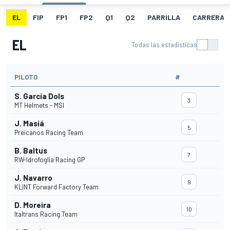
EL
FIP
FP1
FP2
Q1
Q2
PARRILLA
CARRERA
EL
Todas las estadísticas
PILOTO
#
S. Garcia Dols
3
MT Helmets - MSI
J. Masiá
5
Preicanos Racing Team
B. Baltus
7
RW-Idrofoglia Racing GP
J. Navarro
9
KLINT Forward Factory Team
D. Moreira
10
Italtrans Racing Team