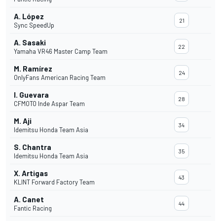
A. López
21
Sync SpeedUp
A. Sasaki
22
Yamaha VR46 Master Camp Team
M. Ramírez
24
OnlyFans American Racing Team
I. Guevara
28
CFMOTO Inde Aspar Team
M. Aji
34
Idemitsu Honda Team Asia
S. Chantra
35
Idemitsu Honda Team Asia
X. Artigas
43
KLINT Forward Factory Team
A. Canet
44
Fantic Racing