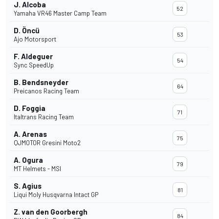
J. Alcoba
52
Yamaha VR46 Master Camp Team
D. Öncü
53
Ajo Motorsport
F. Aldeguer
54
Sync SpeedUp
B. Bendsneyder
64
Preicanos Racing Team
D. Foggia
71
Italtrans Racing Team
A. Arenas
75
QJMOTOR Gresini Moto2
A. Ogura
79
MT Helmets - MSI
S. Agius
81
Liqui Moly Husqvarna Intact GP
Z. van den Goorbergh
84