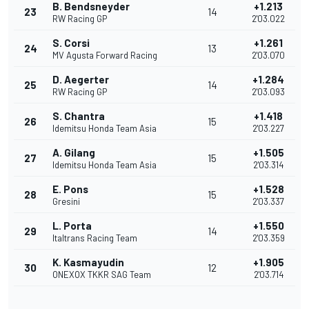
B. Bendsneyder
+1.213
23
14
RW Racing GP
2'03.022
S. Corsi
+1.261
24
13
MV Agusta Forward Racing
2'03.070
D. Aegerter
+1.284
25
14
RW Racing GP
2'03.093
S. Chantra
+1.418
26
15
Idemitsu Honda Team Asia
2'03.227
A. Gilang
+1.505
27
15
Idemitsu Honda Team Asia
2'03.314
E. Pons
+1.528
28
15
Gresini
2'03.337
L. Porta
+1.550
29
14
Italtrans Racing Team
2'03.359
K. Kasmayudin
+1.905
30
12
ONEXOX TKKR SAG Team
2'03.714