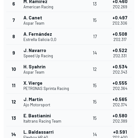
M. Ramírez
+0.460
6
13
American Racing
2'02.269
A. Canet
+0.497
7
15
Aspar Team
2'02.306
A. Fernández
+0.508
8
17
Estrella Galicia 0,0
2'02.317
J. Navarro
+0.522
9
14
Speed Up Racing
2'02.331
H. Syahrin
+0.534
10
12
Aspar Team
2'02.343
X. Vierge
+0.555
11
15
PETRONAS Sprinta Racing
2'02.364
J. Martín
+0.565
12
15
Ajo Motorsport
2'02.374
E. Bastianini
+0.580
13
15
Italtrans Racing Team
2'02.389
L. Baldassarri
+0.591
14
14
Flexbox HP 40
2'02.400