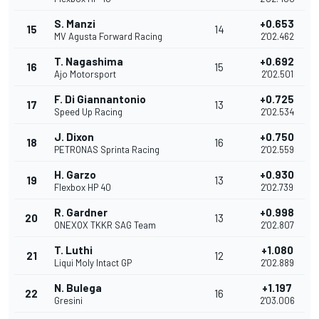
S. Manzi
+0.653
15
14
MV Agusta Forward Racing
2'02.462
T. Nagashima
+0.692
16
15
Ajo Motorsport
2'02.501
F. Di Giannantonio
+0.725
17
13
Speed Up Racing
2'02.534
J. Dixon
+0.750
18
16
PETRONAS Sprinta Racing
2'02.559
H. Garzo
+0.930
19
13
Flexbox HP 40
2'02.739
R. Gardner
+0.998
20
13
ONEXOX TKKR SAG Team
2'02.807
T. Luthi
+1.080
21
12
Liqui Moly Intact GP
2'02.889
N. Bulega
+1.197
22
16
Gresini
2'03.006