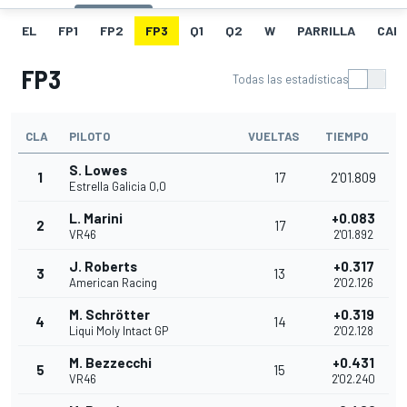
EL
FP1
FP2
FP3
Q1
Q2
W
PARRILLA
CAR
FP3
Todas las estadísticas
CLA
PILOTO
VUELTAS
TIEMPO
S. Lowes
1
17
2'01.809
Estrella Galicia 0,0
L. Marini
+0.083
2
17
VR46
2'01.892
J. Roberts
+0.317
3
13
American Racing
2'02.126
M. Schrötter
+0.319
4
14
Liqui Moly Intact GP
2'02.128
M. Bezzecchi
+0.431
5
15
VR46
2'02.240