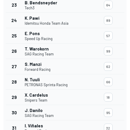
B. Bendsneyder
23
64
Tech3
K. Pawi
24
89
Idemitsu Honda Team Asia
E. Pons
25
57
Speed Up Racing
T. Warokorn
26
99
SAG Racing Team
S. Manzi
27
62
Forward Racing
N. Tuuli
28
66
PETRONAS Sprinta Racing
X. Cardelus
29
18
Snipers Team
J. Danilo
30
95
SAG Racing Team
I. Viñales
31
32