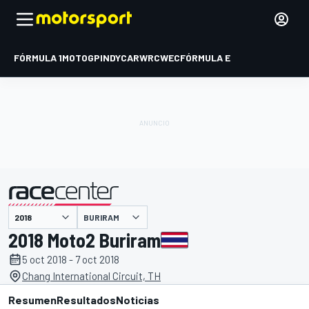
FÓRMULA 1
MOTOGP
INDYCAR
WRC
WEC
FÓRMULA E
BURIRAM
presentado por
2018 Moto2 Buriram
5 oct 2018 - 7 oct 2018
Chang International Circuit, TH
Resumen
Resultados
Noticias