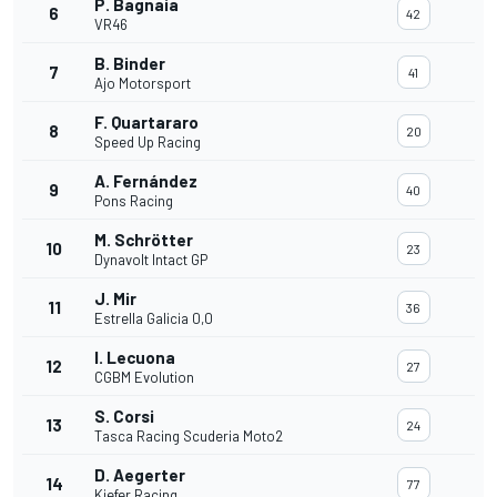
P. Bagnaia
6
42
VR46
B. Binder
7
41
Ajo Motorsport
F. Quartararo
8
20
Speed Up Racing
A. Fernández
9
40
Pons Racing
M. Schrötter
10
23
Dynavolt Intact GP
J. Mir
11
36
Estrella Galicia 0,0
I. Lecuona
12
27
CGBM Evolution
S. Corsi
13
24
Tasca Racing Scuderia Moto2
D. Aegerter
14
77
Kiefer Racing