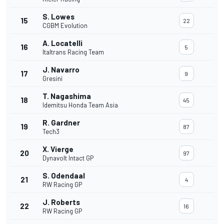
S. Lowes
15
22
CGBM Evolution
A. Locatelli
16
5
Italtrans Racing Team
J. Navarro
17
9
Gresini
T. Nagashima
18
45
Idemitsu Honda Team Asia
R. Gardner
19
87
Tech3
X. Vierge
20
97
Dynavolt Intact GP
S. Odendaal
21
4
RW Racing GP
J. Roberts
22
16
RW Racing GP