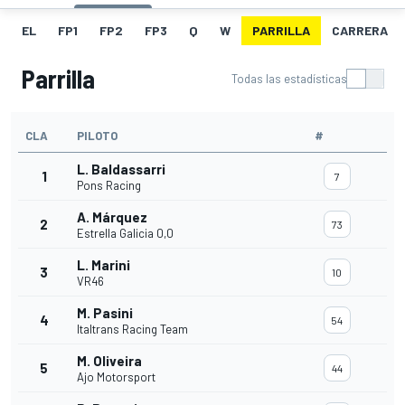
EL
FP1
FP2
FP3
Q
W
PARRILLA
CARRERA
Parrilla
Todas las estadísticas
CLA
PILOTO
#
L. Baldassarri
1
7
Pons Racing
A. Márquez
2
73
Estrella Galicia 0,0
L. Marini
3
10
VR46
M. Pasini
4
54
Italtrans Racing Team
M. Oliveira
5
44
Ajo Motorsport