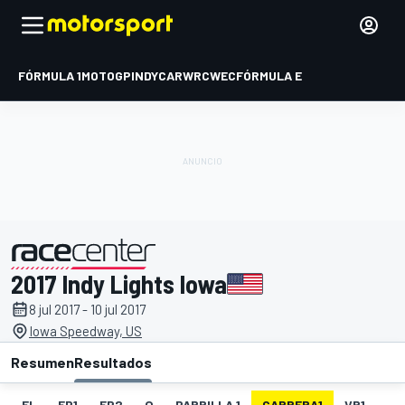
FÓRMULA 1
MOTOGP
INDYCAR
WRC
WEC
FÓRMULA E
2017 Indy Lights Iowa
presentado por
8 jul 2017 - 10 jul 2017
Iowa Speedway, US
Resumen
Resultados
EL
FP1
FP2
Q
PARRILLA 1
CARRERA1
VR1