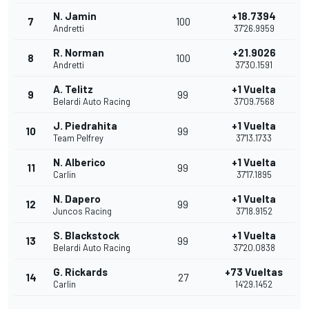
N. Jamin
+18.7394
7
100
Andretti
37'26.9959
R. Norman
+21.9026
8
100
Andretti
37'30.1591
A. Telitz
+1 Vuelta
9
99
Belardi Auto Racing
37'09.7568
J. Piedrahita
+1 Vuelta
10
99
Team Pelfrey
37'13.1733
N. Alberico
+1 Vuelta
11
99
Carlin
37'17.1895
N. Dapero
+1 Vuelta
12
99
Juncos Racing
37'18.9152
S. Blackstock
+1 Vuelta
13
99
Belardi Auto Racing
37'20.0838
G. Rickards
+73 Vueltas
14
27
Carlin
14'29.1452