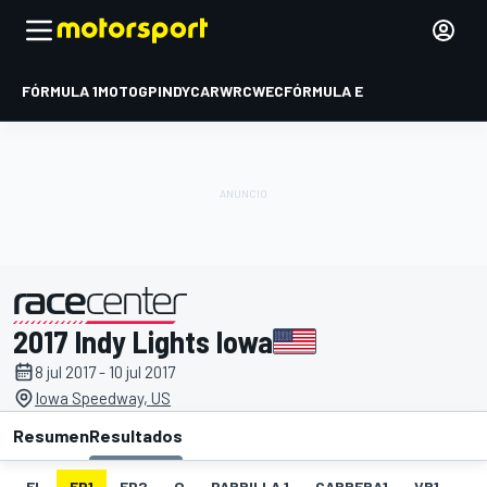
FÓRMULA 1
MOTOGP
INDYCAR
WRC
WEC
FÓRMULA E
2017 Indy Lights Iowa
presentado por
8 jul 2017 - 10 jul 2017
Iowa Speedway, US
Resumen
Resultados
EL
FP1
FP2
Q
PARRILLA 1
CARRERA1
VR1