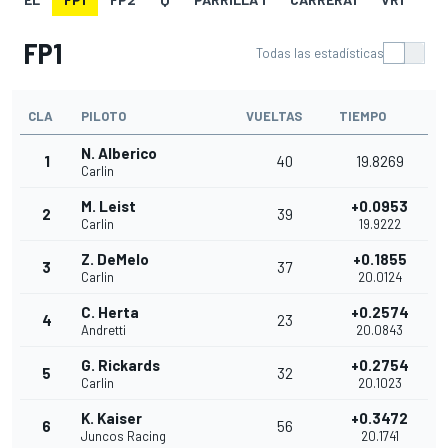
FP1
Todas las estadísticas
CLA
PILOTO
VUELTAS
TIEMPO
N. Alberico
1
40
19.8269
Carlin
M. Leist
+0.0953
2
39
Carlin
19.9222
Z. DeMelo
+0.1855
3
37
Carlin
20.0124
C. Herta
+0.2574
4
23
Andretti
20.0843
G. Rickards
+0.2754
5
32
Carlin
20.1023
K. Kaiser
+0.3472
6
56
Juncos Racing
20.1741