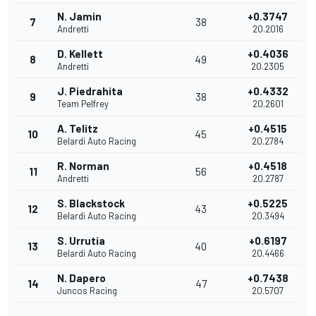
N. Jamin
+0.3747
7
38
Andretti
20.2016
D. Kellett
+0.4036
8
49
Andretti
20.2305
J. Piedrahita
+0.4332
9
38
Team Pelfrey
20.2601
A. Telitz
+0.4515
10
45
Belardi Auto Racing
20.2784
R. Norman
+0.4518
11
56
Andretti
20.2787
S. Blackstock
+0.5225
12
43
Belardi Auto Racing
20.3494
S. Urrutia
+0.6197
13
40
Belardi Auto Racing
20.4466
N. Dapero
+0.7438
14
47
Juncos Racing
20.5707