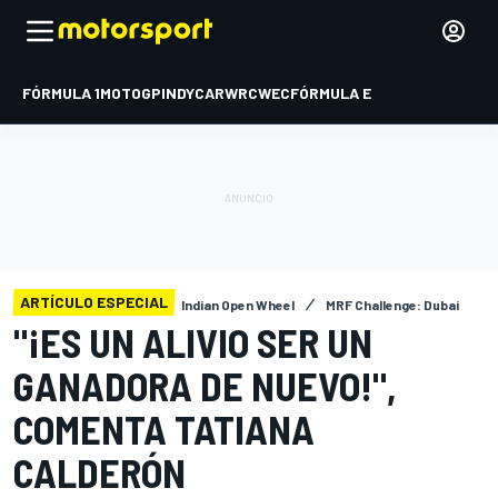
FÓRMULA 1
MOTOGP
INDYCAR
WRC
WEC
FÓRMULA E
ARTÍCULO ESPECIAL
Indian Open Wheel
MRF Challenge: Dubai
"¡ES UN ALIVIO SER UN
GANADORA DE NUEVO!",
COMENTA TATIANA
CALDERÓN