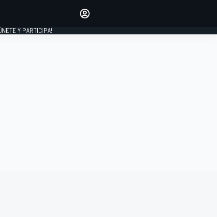
Haz que tu voz se escuche
comentando los artículos
 ÚNETE Y PARTICIPA!
INICIAR SESIÓN
EDICIÓN
ESPAÑA