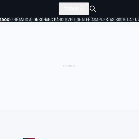
TODOS
ADOS
FERNANDO ALONSO
MARC MÁRQUEZ
FOTOGALERÍAS
APUESTAS
¡SIGUE LA F1,
P