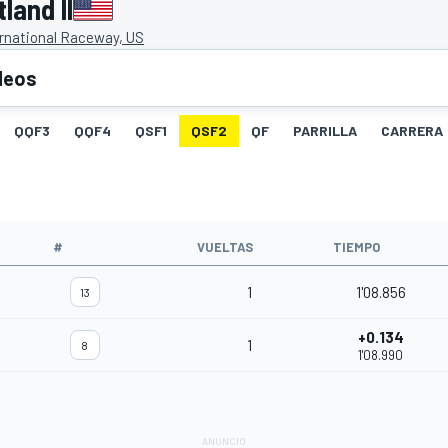
land II
ernational Raceway, US
deos
QQF3
QQF4
QSF1
QSF2
QF
PARRILLA
CARRERA
#
VUELTAS
TIEMPO
1
1'08.856
13
+0.134
1
8
1'08.990