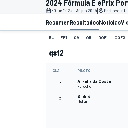
2024 Fórmula E ePrix Port
|
30 jun 2024 - 30 jun 2024
Portland Int
INDYCAR
WRC
Resumen
Resultados
Noticias
Vi
EL
FP1
QA
QB
QQF1
QQF2
qsf2
CLA
PILOTO
A. Felix da Costa
1
Porsche
S. Bird
2
WEC
FÓRMULA E
McLaren