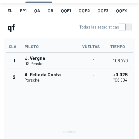
EL
FP1
QA
QB
QQF1
QQF2
QQF3
QQF4
Q
qf
Todas las estadísticas
CLA
PILOTO
VUELTAS
TIEMPO
J. Vergne
1
1
1'08.779
DS Penske
A. Felix da Costa
+0.025
2
1
Porsche
1'08.804