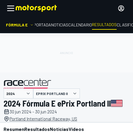
RESULTADOS
FÓRMULA E
PORTADA
NOTICIAS
CALENDARIO
CLASIFI
EPRIX PORTLAND II
presentado por
2024 Fórmula E ePrix Portland II
30 jun 2024 - 30 jun 2024
Portland International Raceway, US
Resumen
Resultados
Noticias
Videos