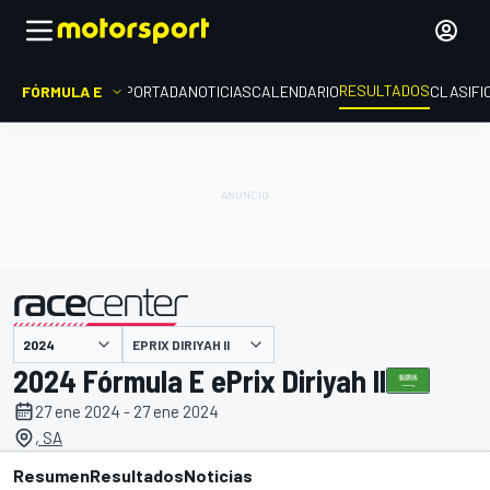
RESULTADOS
FÓRMULA E
PORTADA
NOTICIAS
CALENDARIO
CLASIFI
EPRIX DIRIYAH II
presentado por
2024 Fórmula E ePrix Diriyah II
27 ene 2024 - 27 ene 2024
, SA
Resumen
Resultados
Noticias