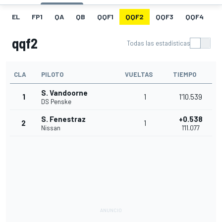
EL
FP1
QA
QB
QQF1
QQF2
QQF3
QQF4
Q
qqf2
Todas las estadísticas
CLA
PILOTO
VUELTAS
TIEMPO
S. Vandoorne
1
1
1'10.539
DS Penske
S. Fenestraz
+0.538
2
1
Nissan
1'11.077