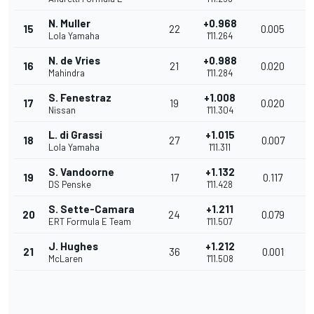
N. Muller
+0.968
15
22
0.005
1
Lola Yamaha
1'11.264
N. de Vries
+0.988
16
21
0.020
1
Mahindra
1'11.284
S. Fenestraz
+1.008
17
19
0.020
1
Nissan
1'11.304
L. di Grassi
+1.015
18
27
0.007
1
Lola Yamaha
1'11.311
S. Vandoorne
+1.132
19
17
0.117
1
DS Penske
1'11.428
S. Sette-Camara
+1.211
20
24
0.079
1
ERT Formula E Team
1'11.507
J. Hughes
+1.212
21
36
0.001
1
McLaren
1'11.508