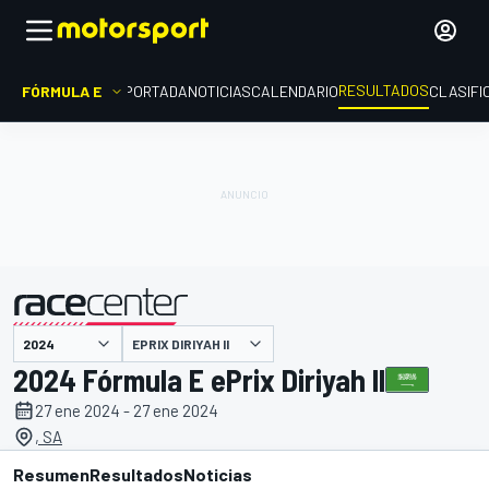
RESULTADOS
FÓRMULA E
PORTADA
NOTICIAS
CALENDARIO
CLASIFI
EPRIX DIRIYAH II
presentado por
2024 Fórmula E ePrix Diriyah II
27 ene 2024 - 27 ene 2024
, SA
Resumen
Resultados
Noticias