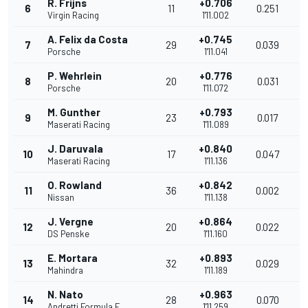
R. Frijns
+0.706
6
11
0.251
1
Virgin Racing
1'11.002
A. Felix da Costa
+0.745
7
29
0.039
1
Porsche
1'11.041
P. Wehrlein
+0.776
8
20
0.031
1
Porsche
1'11.072
M. Gunther
+0.793
9
23
0.017
1
Maserati Racing
1'11.089
J. Daruvala
+0.840
10
17
0.047
1
Maserati Racing
1'11.136
O. Rowland
+0.842
11
36
0.002
1
Nissan
1'11.138
J. Vergne
+0.864
12
20
0.022
1
DS Penske
1'11.160
E. Mortara
+0.893
13
32
0.029
1
Mahindra
1'11.189
N. Nato
+0.963
14
28
0.070
1
Andretti Formula E
1'11.259