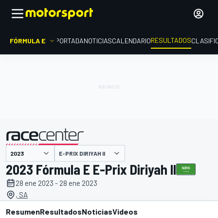
RESULTADOS
FÓRMULA E
PORTADA
NOTICIAS
CALENDARIO
CLASIFI
E-PRIX DIRIYAH II
presentado por
2023 Fórmula E E-Prix Diriyah II
28 ene 2023 - 28 ene 2023
, SA
Resumen
Resultados
Noticias
Videos