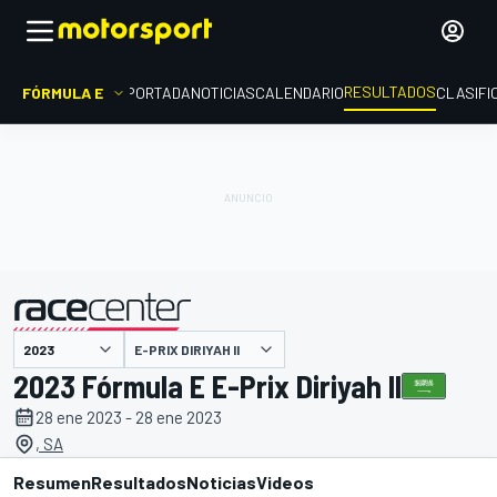
RESULTADOS
FÓRMULA E
PORTADA
NOTICIAS
CALENDARIO
CLASIFI
E-PRIX DIRIYAH II
presentado por
2023 Fórmula E E-Prix Diriyah II
28 ene 2023 - 28 ene 2023
, SA
Resumen
Resultados
Noticias
Videos