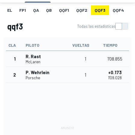
EL
FP1
QA
QB
QQF1
QQF2
QQF3
QQF4
Q
qqf3
Todas las estadísticas
CLA
PILOTO
VUELTAS
TIEMPO
R. Rast
1
1
1'08.855
McLaren
P. Wehrlein
+0.173
2
1
Porsche
1'09.028