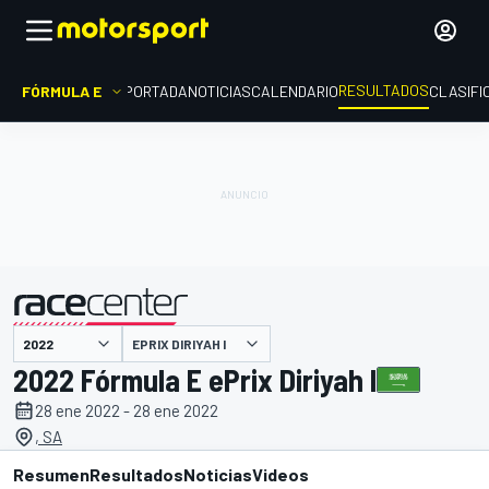
RESULTADOS
FÓRMULA E
PORTADA
NOTICIAS
CALENDARIO
CLASIFI
EPRIX DIRIYAH I
presentado por
2022 Fórmula E ePrix Diriyah I
28 ene 2022 - 28 ene 2022
, SA
Resumen
Resultados
Noticias
Videos