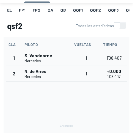
EL
FP1
FP2
QA
QB
QQF1
QQF2
QQF3
QQ
qsf2
Todas las estadísticas
CLA
PILOTO
VUELTAS
TIEMPO
S. Vandoorne
1
1
1'08.407
Mercedes
N. de Vries
+0.000
2
1
Mercedes
1'08.407