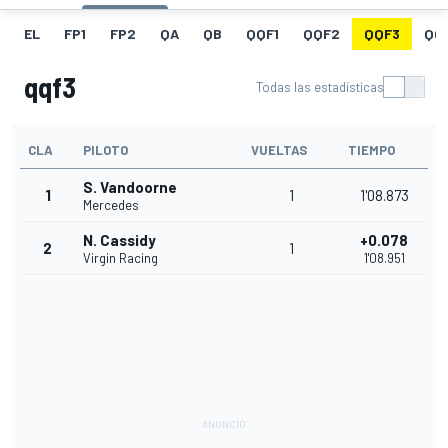
EL
FP1
FP2
QA
QB
QQF1
QQF2
QQF3
QQ
qqf3
Todas las estadísticas
CLA
PILOTO
VUELTAS
TIEMPO
S. Vandoorne
1
1
1'08.873
Mercedes
N. Cassidy
+0.078
2
1
Virgin Racing
1'08.951