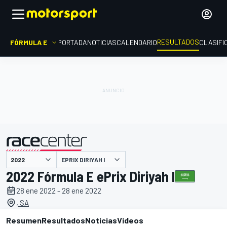
RESULTADOS
FÓRMULA E
PORTADA
NOTICIAS
CALENDARIO
CLASIFI
EPRIX DIRIYAH I
presentado por
2022 Fórmula E ePrix Diriyah I
28 ene 2022 - 28 ene 2022
, SA
Resumen
Resultados
Noticias
Videos