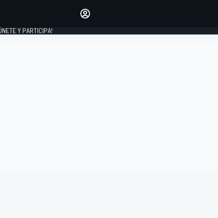
Haz que tu voz se escuche
comentando los artículos
 ÚNETE Y PARTICIPA!
INICIAR SESIÓN
EDICIÓN
ESPAÑA