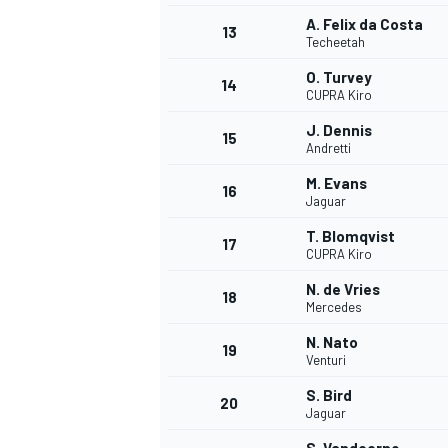
A. Felix da Costa
13
Techeetah
O. Turvey
14
CUPRA Kiro
J. Dennis
15
Andretti
M. Evans
16
Jaguar
T. Blomqvist
17
CUPRA Kiro
N. de Vries
18
Mercedes
N. Nato
19
Venturi
S. Bird
20
Jaguar