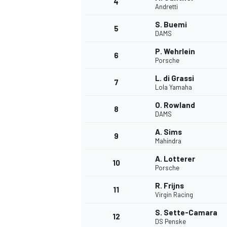
4
Andretti
S. Buemi
5
DAMS
P. Wehrlein
6
Porsche
L. di Grassi
7
Lola Yamaha
O. Rowland
8
DAMS
A. Sims
9
Mahindra
A. Lotterer
10
Porsche
R. Frijns
11
Virgin Racing
S. Sette-Camara
12
DS Penske