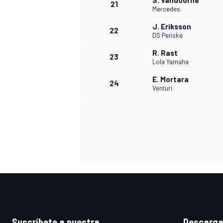
S. Vandoorne
21
Mercedes
J. Eriksson
22
DS Penske
R. Rast
23
Lola Yamaha
E. Mortara
24
Venturi
MÁS CATEGORÍAS
Suscríbete a nuestra
Descarga