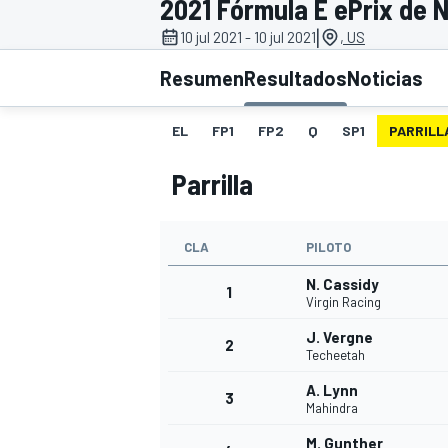
2021 Fórmula E ePrix de N
|
10 jul 2021 - 10 jul 2021
, US
INDYCAR
WRC
Resumen
Resultados
Noticias
EL
FP1
FP2
Q
SP1
PARRILL
Parrilla
CLA
PILOTO
N. Cassidy
1
Virgin Racing
J. Vergne
2
WEC
FÓRMULA E
Techeetah
A. Lynn
3
Mahindra
M. Gunther