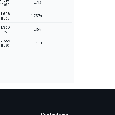
+1.614
117.713
1'10.952
+1.698
117.574
1'11.036
+1.933
117.186
1'11.271
+2.352
116.501
1'11.690
Contáctanos