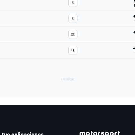
5
6
33
48
 tus aplicaciones