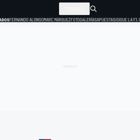
TODOS
ADOS
FERNANDO ALONSO
MARC MÁRQUEZ
FOTOGALERÍAS
APUESTAS
¡SIGUE LA F1,
P