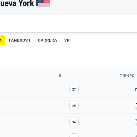
ueva York I
A
FANBOOST
CARRERA
VR
#
TIEMPO
1
37
25
1
94
1