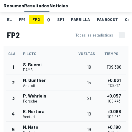
Resumen
Resultados
Noticias
EL
FP1
FP2
Q
SP1
PARRILLA
FANBOOST
CA
FP2
Todas las estadísticas
CLA
PILOTO
VUELTAS
TIEMPO
S. Buemi
1
18
1'09.386
DAMS
M. Gunther
+0.031
2
15
Andretti
1'09.417
P. Wehrlein
+0.057
3
21
Porsche
1'09.443
E. Mortara
+0.098
4
19
Venturi
1'09.484
N. Nato
+0.190
5
19