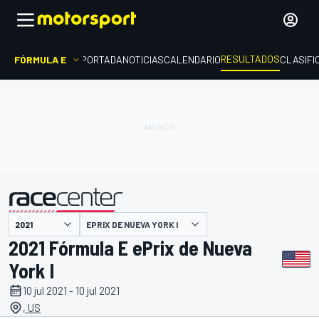
RESULTADOS
FÓRMULA E
PORTADA
NOTICIAS
CALENDARIO
CLASIFI
EPRIX DE NUEVA YORK I
presentado por
2021 Fórmula E ePrix de Nueva
York I
10 jul 2021 - 10 jul 2021
, US