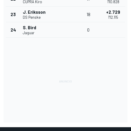
CUPRA Kiro
1'10.828
J. Eriksson
+2.729
23
18
DS Penske
1'12.115
S. Bird
24
0
Jaguar