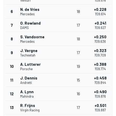
Venturi
1'09.576
N. de Vries
+0.228
6
18
Mercedes
1'09.614
O. Rowland
+0.241
7
17
DAMS
1'09.627
S. Vandoorne
+0.250
8
18
Mercedes
1'09.636
J. Vergne
+0.323
9
17
Techeetah
1'09.709
A. Lotterer
+0.388
10
19
Porsche
1'09.774
J. Dennis
+0.458
11
15
Andretti
1'09.844
A. Lynn
+0.490
12
16
Mahindra
1'09.876
R. Frijns
+0.501
13
17
Virgin Racing
1'09.887