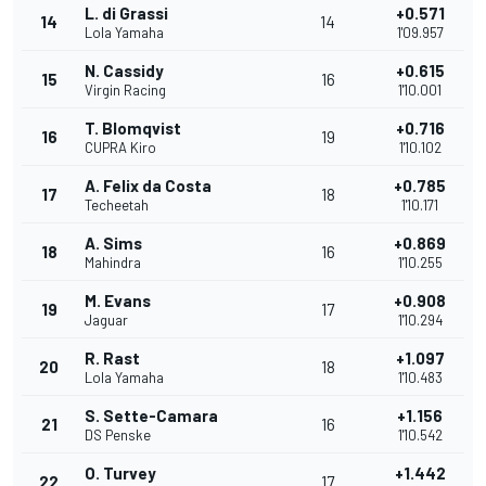
L. di Grassi
+0.571
14
14
Lola Yamaha
1'09.957
N. Cassidy
+0.615
15
16
Virgin Racing
1'10.001
T. Blomqvist
+0.716
16
19
CUPRA Kiro
1'10.102
A. Felix da Costa
+0.785
17
18
Techeetah
1'10.171
A. Sims
+0.869
18
16
Mahindra
1'10.255
M. Evans
+0.908
19
17
Jaguar
1'10.294
R. Rast
+1.097
20
18
Lola Yamaha
1'10.483
S. Sette-Camara
+1.156
21
16
DS Penske
1'10.542
O. Turvey
+1.442
22
17