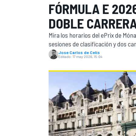
FÓRMULA E 2026
INDYCAR
WRC
DOBLE CARRER
Mira los horarios del ePrix de Mó
sesiones de clasificación y dos ca
Jose Carlos de Celis
Editado:
17 may 2026, 15:04
WEC
FÓRMULA E