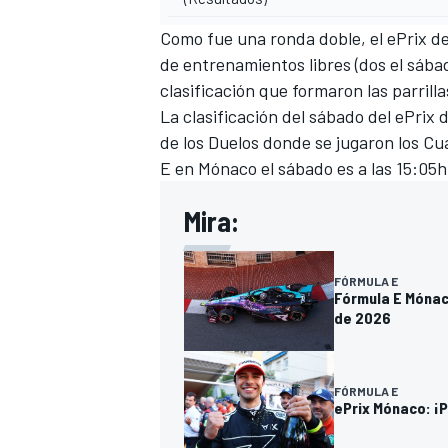
Como fue una ronda doble, el ePrix d
de entrenamientos libres (dos el sába
clasificación que formaron las parrill
La clasificación del sábado del ePrix
de los Duelos donde se jugaron los Cua
E en Mónaco el sábado es a las 15:05h
Mira:
MÁS CATEGORÍAS
FÓRMULA E
Fórmula E Mónaco
de 2026
FÓRMULA E
ePrix Mónaco: ¡P