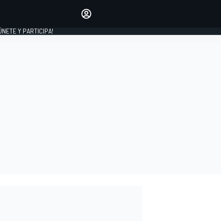
Haz que tu voz se escuche
comentando los artículos
 ÚNETE Y PARTICIPA!
INICIAR SESIÓN
EDICIÓN
ESPAÑA