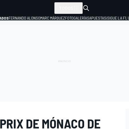
TODOS
ADOS
FERNANDO ALONSO
MARC MÁRQUEZ
FOTOGALERÍAS
APUESTAS
¡SIGUE LA F1,
P
PRIX DE MÓNACO DE