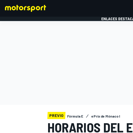
ENLACES DESTAC
FÓRMULA 1
MOTOG
PREVIO
Fórmula E
ePrix de Mónaco I
HORARIOS DEL E