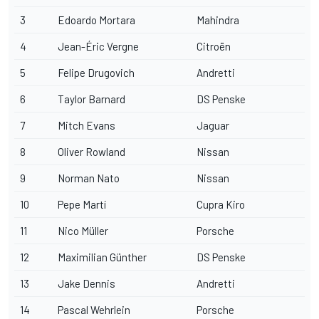
3
Edoardo Mortara
Mahindra
4
Jean-Éric Vergne
Citroën
5
Felipe Drugovich
Andretti
6
Taylor Barnard
DS Penske
7
Mitch Evans
Jaguar
8
Oliver Rowland
Nissan
9
Norman Nato
Nissan
10
Pepe Martí
Cupra Kiro
11
Nico Müller
Porsche
12
Maximilian Günther
DS Penske
13
Jake Dennis
Andretti
14
Pascal Wehrlein
Porsche