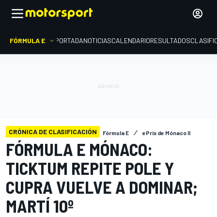
FÓRMULA E
PORTADA
NOTICIAS
CALENDARIO
RESULTADOS
CLASIFI
CRÓNICA DE CLASIFICACIÓN
Fórmula E
ePrix de Mónaco II
FÓRMULA E MÓNACO:
TICKTUM REPITE POLE Y
CUPRA VUELVE A DOMINAR;
MARTÍ 10º