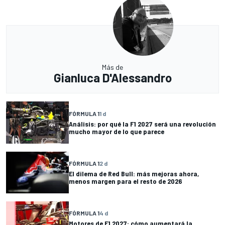
Más de
Gianluca D'Alessandro
FÓRMULA 1
1 d
Análisis: por qué la F1 2027 será una revolución
mucho mayor de lo que parece
FÓRMULA 1
2 d
El dilema de Red Bull: más mejoras ahora,
menos margen para el resto de 2026
FÓRMULA 1
4 d
Motores de F1 2027: cómo aumentará la