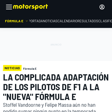
FÓRMULA E
PORTADA
NOTICIAS
CALENDARIO
RESULTADOS
CLASIFI
NOTICIAS
Fórmula E
LA COMPLICADA ADAPTACIÓN
DE LOS PILOTOS DE F1 A LA
"NUEVA" FÓRMULA E
Stoffel Vandoorne y Felipe Massa aún no han
podido sumar ningún punto en la temporada