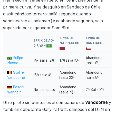
primera curva. Y se desquitó en Santiago de Chile,
clasificándose tercero (salió segundo cuando
sancionaron al 'poleman') y acabando segundo, solo
superado por el
ganador Sam Bird.
EPRIX DE
EPRIX DE
EPRIX DE AD-
MARRAKECH
SANTIAGO
DIRIYAH
Felipe
Abandono
14º (salía 12º)
17º (salía 15º)
Massa
(salía 9º)
Stoffel
Abandono
Abandono
16º (salía 4º)
Vandoorne
(salía 22º)
(salía 5º)
Pascal
Abandono
No lo disputó
2º (Salía 2º)
Wehrlein
(salía 7º)
Otro piloto sin puntos es el compañero de
Vandoorne
y
también debutante
Gary Paffett, campeón del DTM en