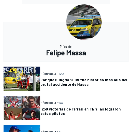
Más de
Felipe Massa
FÓRMULA 1
12 d
Por qué Hungría 2009 fue histórico más allá del
brutal accidente de Massa
FÓRMULA 1
1 m
¡250 victorias de Ferrari en F1¡ Y las lograron
estos pilotos
FÓRMULA 1
2 m