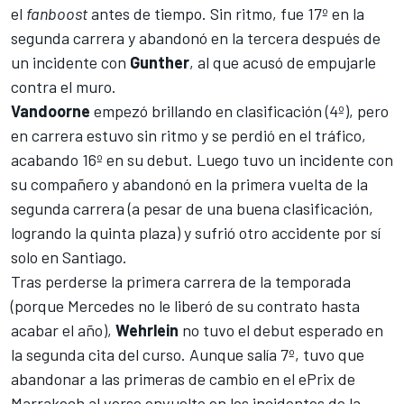
el
fanboost
antes de tiempo. Sin ritmo, fue 17º
en la
segunda carrera
y abandonó en la tercera después de
un incidente con
Gunther
, al que acusó de empujarle
contra el muro.
Vandoorne
empezó brillando en clasificación (4º), pero
en carrera estuvo sin ritmo y se perdió en el tráfico,
acabando 16º en su debut. Luego tuvo un incidente con
su compañero y abandonó en la primera vuelta de la
segunda carrera (a pesar de una
buena clasificación,
logrando la quinta plaza) y sufrió otro accidente por sí
solo en Santiago.
Tras perderse la primera carrera de la temporada
(porque
Mercedes no le liberó de su contrato hasta
acabar el año
),
Wehrlein
no tuvo el debut esperado en
la segunda cita del curso. Aunque salía 7º, tuvo que
abandonar a las primeras de cambio en el
ePrix de
Marrakech
al verse envuelto en los incidentes de la