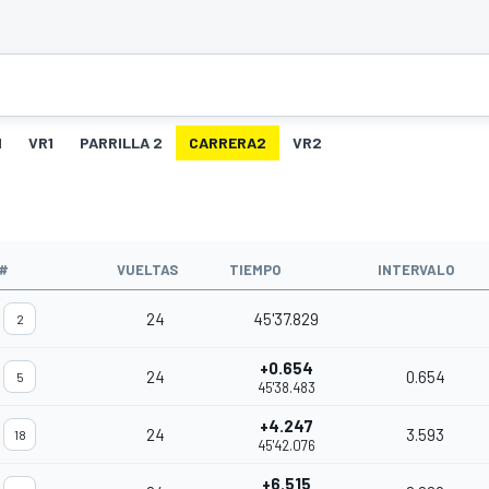
1
VR1
PARRILLA 2
CARRERA2
VR2
#
VUELTAS
TIEMPO
INTERVALO
24
45'37.829
2
+0.654
24
0.654
5
45'38.483
+4.247
24
3.593
18
45'42.076
+6.515