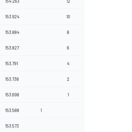
154.263
12
153.924
10
153.884
8
153.827
6
153.791
4
153.738
2
153.698
1
153.588
1
153.573