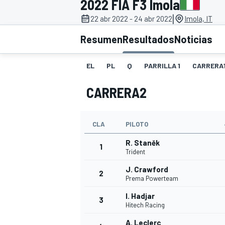
2022 FIA F3 Imola
|
22 abr 2022 - 24 abr 2022
Imola, IT
INDYCAR
WRC
Resumen
Resultados
Noticias
EL
PL
Q
PARRILLA 1
CARRERA
CARRERA2
CLA
PILOTO
R. Staněk
1
Trident
J. Crawford
2
WEC
FÓRMULA E
Prema Powerteam
I. Hadjar
3
Hitech Racing
A. Leclerc