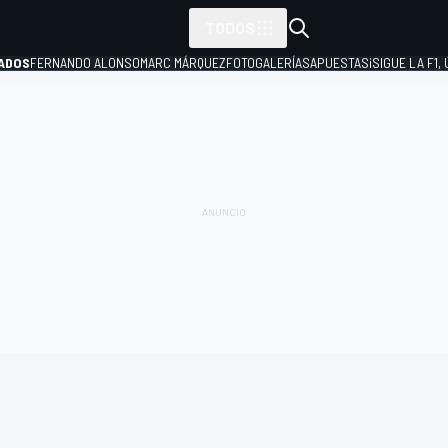
TODOS
ADOS
FERNANDO ALONSO
MARC MÁRQUEZ
FOTOGALERÍAS
APUESTAS
¡SIGUE LA F1,
P