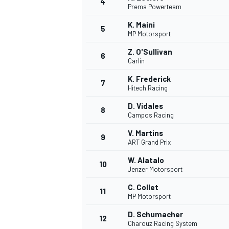
4
Prema Powerteam
K. Maini
5
MP Motorsport
Z. O'Sullivan
6
Carlin
K. Frederick
7
Hitech Racing
D. Vidales
8
Campos Racing
V. Martins
9
ART Grand Prix
W. Alatalo
10
Jenzer Motorsport
C. Collet
11
MP Motorsport
D. Schumacher
12
Charouz Racing System