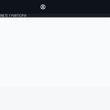
Haz que tu voz se escuche
comentando los artículos
 ÚNETE Y PARTICIPA!
INICIAR SESIÓN
EDICIÓN
ESPAÑA