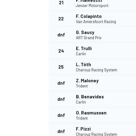
F. Malvestiti
21
Jenzer Motorsport
F. Colapinto
22
Van Amersfoort Racing
G. Saucy
dnf
ART Grand Prix
E. Trulli
24
Carlin
L. Tóth
25
Charouz Racing System
MÁS CATEGORÍAS
Z. Maloney
dnf
Trident
B. Benavides
dnf
Carlin
O. Rasmussen
dnf
Trident
F. Pizzi
dnf
Charouz Racing System