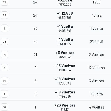
+32.374
24
1.968
24
46'10.203
+1'12.566
24
40.192
29
46'50.395
+1 Vuelta
23
1 Vuelta
8
44'05.246
+1 Vuelta
23
2'04.431
28
46'09.677
+3 Vueltas
21
2 Vueltas
14
46'58.933
+15 Vueltas
9
12 Vueltas
3
19'01.584
+18 Vueltas
6
3 Vueltas
27
13'06.748
+19 Vueltas
5
1 Vuelta
1
11'24.595
+23 Vueltas
1
4 Vueltas
16
2'12.171