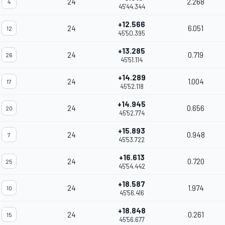
24
2.268
4
45'44.344
+12.566
24
6.051
12
45'50.395
+13.285
24
0.719
26
45'51.114
+14.289
24
1.004
17
45'52.118
+14.945
24
0.656
20
45'52.774
+15.893
24
0.948
7
45'53.722
+16.613
24
0.720
25
45'54.442
+18.587
24
1.974
10
45'56.416
+18.848
24
0.261
15
45'56.677