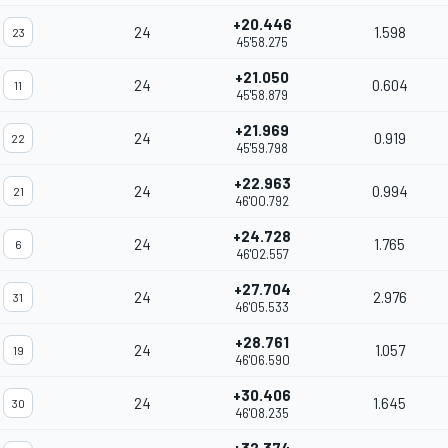
+20.446
24
1.598
23
45'58.275
+21.050
24
0.604
11
45'58.879
+21.969
24
0.919
22
45'59.798
+22.963
24
0.994
21
46'00.792
+24.728
24
1.765
6
46'02.557
+27.704
24
2.976
31
46'05.533
+28.761
24
1.057
19
46'06.590
+30.406
24
1.645
30
46'08.235