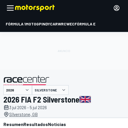
FÓRMULA 1
MOTOGP
INDYCAR
WRC
WEC
FÓRMULA E
SILVERSTONE
presentado por
2026 FIA F2 Silverstone
3 jul 2026 - 5 jul 2026
Silverstone, GB
Resumen
Resultados
Noticias