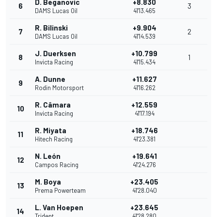
D. Beganovic
+8.830
6
3
DAMS Lucas Oil
41'13.465
R. Bilinski
+9.904
7
2
DAMS Lucas Oil
41'14.539
J. Duerksen
+10.799
8
1
Invicta Racing
41'15.434
A. Dunne
+11.627
9
Rodin Motorsport
41'16.262
R. Câmara
+12.559
10
Invicta Racing
41'17.194
R. Miyata
+18.746
11
Hitech Racing
41'23.381
N. León
+19.641
12
Campos Racing
41'24.276
M. Boya
+23.405
13
Prema Powerteam
41'28.040
L. Van Hoepen
+23.645
14
Trident
41'28.280