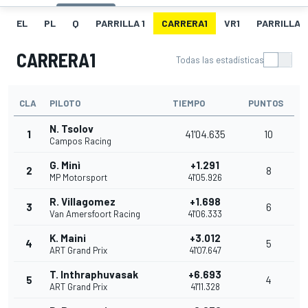
EL
PL
Q
PARRILLA 1
CARRERA1
VR1
PARRILLA 
CARRERA1
Todas las estadísticas
CLA
PILOTO
TIEMPO
PUNTOS
N. Tsolov
1
41'04.635
10
Campos Racing
G. Minì
+1.291
2
8
MP Motorsport
41'05.926
R. Villagomez
+1.698
3
6
Van Amersfoort Racing
41'06.333
K. Maini
+3.012
4
5
ART Grand Prix
41'07.647
T. Inthraphuvasak
+6.693
5
4
ART Grand Prix
41'11.328