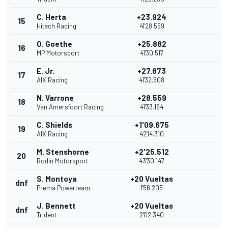
C. Herta
+23.924
15
Hitech Racing
41'28.559
O. Goethe
+25.882
16
MP Motorsport
41'30.517
E. Jr.
+27.873
17
AIX Racing
41'32.508
N. Varrone
+28.559
18
Van Amersfoort Racing
41'33.194
C. Shields
+1'09.675
19
AIX Racing
42'14.310
M. Stenshorne
+2'25.512
20
Rodin Motorsport
43'30.147
S. Montoya
+20 Vueltas
dnf
Prema Powerteam
1'56.205
J. Bennett
+20 Vueltas
dnf
Trident
2'02.340