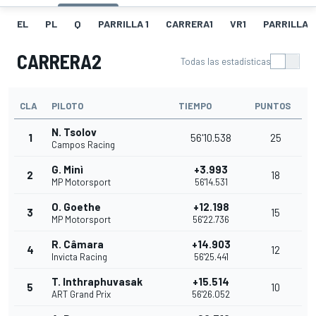
EL
PL
Q
PARRILLA 1
CARRERA1
VR1
PARRILLA 
CARRERA2
Todas las estadísticas
CLA
PILOTO
TIEMPO
PUNTOS
N. Tsolov
1
56'10.538
25
Campos Racing
G. Minì
+3.993
2
18
MP Motorsport
56'14.531
O. Goethe
+12.198
3
15
MP Motorsport
56'22.736
R. Câmara
+14.903
4
12
Invicta Racing
56'25.441
T. Inthraphuvasak
+15.514
5
10
ART Grand Prix
56'26.052