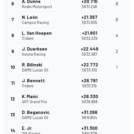
A. Dunne
+20.710
6
8
Rodin Motorsport
56'31.248
N. León
+21.367
7
6
Campos Racing
56'31.905
L. Van Hoepen
+21.801
8
4
Trident
56'32.339
J. Duerksen
+22.449
9
2
Invicta Racing
56'32.987
R. Bilinski
+22.772
10
1
DAMS Lucas Oil
56'33.310
J. Bennett
+26.781
11
Trident
56'37.319
K. Maini
+28.330
12
ART Grand Prix
56'38.868
D. Beganovic
+31.266
13
DAMS Lucas Oil
56'41.804
E. Jr.
+31.300
14
AIX Racing
56'41.838