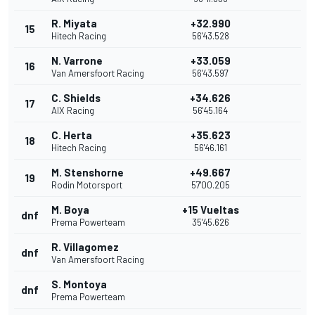
R. Miyata
+32.990
15
Hitech Racing
56'43.528
N. Varrone
+33.059
16
Van Amersfoort Racing
56'43.597
C. Shields
+34.626
17
AIX Racing
56'45.164
C. Herta
+35.623
18
Hitech Racing
56'46.161
M. Stenshorne
+49.667
19
Rodin Motorsport
57'00.205
M. Boya
+15 Vueltas
dnf
Prema Powerteam
35'45.626
R. Villagomez
dnf
Van Amersfoort Racing
S. Montoya
dnf
Prema Powerteam