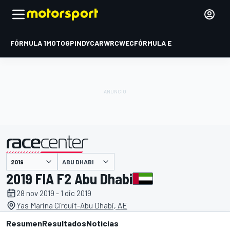
FÓRMULA 1
MOTOGP
INDYCAR
WRC
WEC
FÓRMULA E
ABU DHABI
presentado por
2019 FIA F2 Abu Dhabi
28 nov 2019 - 1 dic 2019
Yas Marina Circuit-Abu Dhabi, AE
Resumen
Resultados
Noticias