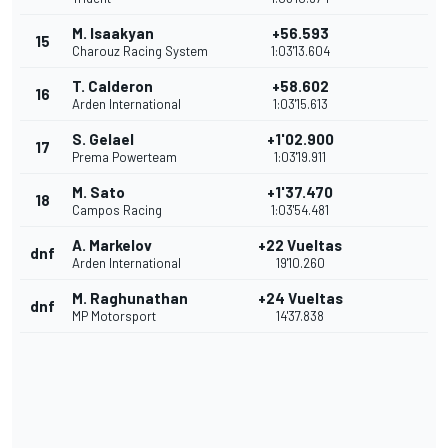
M. Isaakyan
+56.593
15
Charouz Racing System
1:03'13.604
T. Calderon
+58.602
16
Arden International
1:03'15.613
S. Gelael
+1'02.900
17
Prema Powerteam
1:03'19.911
M. Sato
+1'37.470
18
Campos Racing
1:03'54.481
A. Markelov
+22 Vueltas
dnf
Arden International
19'10.260
M. Raghunathan
+24 Vueltas
dnf
MP Motorsport
14'37.838