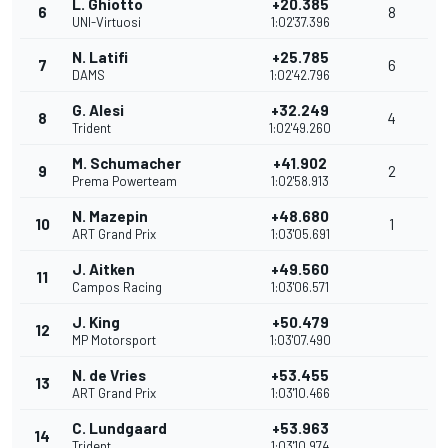
L. Ghiotto
+20.385
6
8
UNI-Virtuosi
1:02'37.396
N. Latifi
+25.785
7
6
DAMS
1:02'42.796
G. Alesi
+32.249
8
4
Trident
1:02'49.260
M. Schumacher
+41.902
9
2
Prema Powerteam
1:02'58.913
N. Mazepin
+48.680
10
1
ART Grand Prix
1:03'05.691
J. Aitken
+49.560
11
Campos Racing
1:03'06.571
J. King
+50.479
12
MP Motorsport
1:03'07.490
N. de Vries
+53.455
13
ART Grand Prix
1:03'10.466
C. Lundgaard
+53.963
14
Trident
1:03'10.974