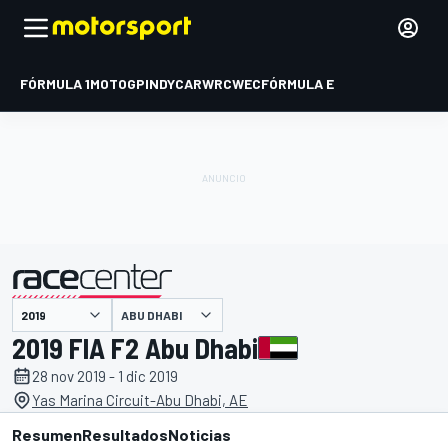
FÓRMULA 1
MOTOGP
INDYCAR
WRC
WEC
FÓRMULA E
ABU DHABI
presentado por
2019 FIA F2 Abu Dhabi
28 nov 2019 - 1 dic 2019
Yas Marina Circuit-Abu Dhabi, AE
Resumen
Resultados
Noticias