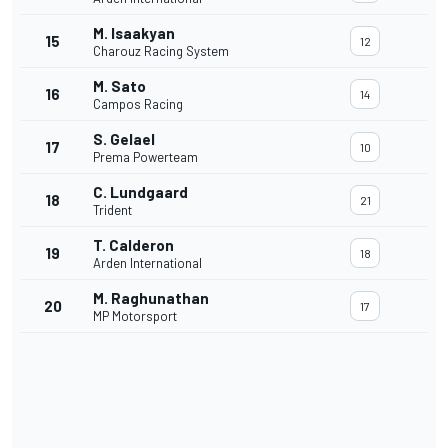
M. Isaakyan
15
12
Charouz Racing System
M. Sato
16
14
Campos Racing
S. Gelael
17
10
Prema Powerteam
C. Lundgaard
18
21
Trident
T. Calderon
19
18
Arden International
M. Raghunathan
20
17
MP Motorsport