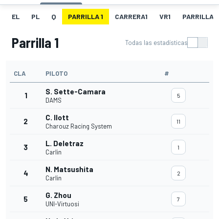
EL
PL
Q
PARRILLA 1
CARRERA1
VR1
PARRILLA 
Parrilla 1
Todas las estadísticas
CLA
PILOTO
#
S. Sette-Camara
1
5
DAMS
C. Ilott
2
11
Charouz Racing System
L. Deletraz
3
1
Carlin
N. Matsushita
4
2
Carlin
G. Zhou
5
7
UNI-Virtuosi