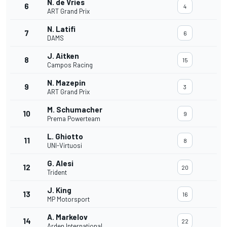
N. de Vries
6
4
ART Grand Prix
N. Latifi
7
6
DAMS
J. Aitken
8
15
Campos Racing
N. Mazepin
9
3
ART Grand Prix
M. Schumacher
10
9
Prema Powerteam
L. Ghiotto
11
8
UNI-Virtuosi
G. Alesi
12
20
Trident
J. King
13
16
MP Motorsport
A. Markelov
14
22
Arden International