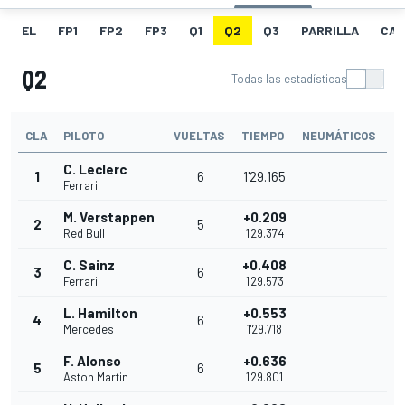
EL
FP1
FP2
FP3
Q1
Q2
Q3
PARRILLA
CAR
Q2
Todas las estadísticas
CLA
PILOTO
VUELTAS
TIEMPO
NEUMÁTICOS
C. Leclerc
1
6
1'29.165
Ferrari
M. Verstappen
+0.209
2
5
Red Bull
1'29.374
C. Sainz
+0.408
3
6
Ferrari
1'29.573
L. Hamilton
+0.553
4
6
Mercedes
1'29.718
F. Alonso
+0.636
5
6
Aston Martin
1'29.801