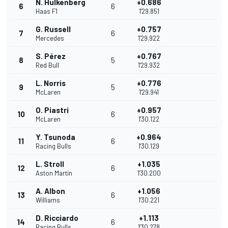
N. Hulkenberg
+0.686
6
6
Haas F1
1'29.851
G. Russell
+0.757
7
6
Mercedes
1'29.922
S. Pérez
+0.767
8
5
Red Bull
1'29.932
L. Norris
+0.776
9
5
McLaren
1'29.941
O. Piastri
+0.957
10
6
McLaren
1'30.122
Y. Tsunoda
+0.964
11
6
Racing Bulls
1'30.129
L. Stroll
+1.035
12
6
Aston Martin
1'30.200
A. Albon
+1.056
13
6
Williams
1'30.221
D. Ricciardo
+1.113
14
6
Racing Bulls
1'30.278