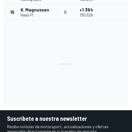
K. Magnussen
+1.364
15
6
Haas F1
1'30.529
Suscríbete a nuestra newsletter
Recibe noticias de motorsport, actualizaciones y ofertas
especiales directamente en tu bandeja de entrada.