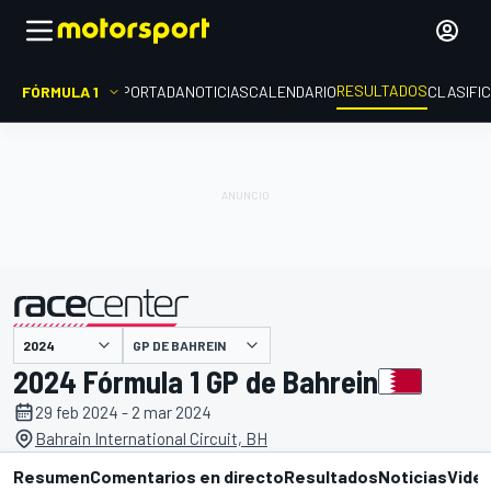
RESULTADOS
FÓRMULA 1
PORTADA
NOTICIAS
CALENDARIO
CLASIFI
GP DE BAHREIN
presentado por
2024 Fórmula 1 GP de Bahrein
29 feb 2024 - 2 mar 2024
Bahrain International Circuit, BH
Resumen
Comentarios en directo
Resultados
Noticias
Vide