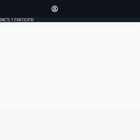
Haz que tu voz se escuche
comentando los artículos
 ÚNETE Y PARTICIPA!
INICIAR SESIÓN
EDICIÓN
ESPAÑA