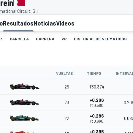
rein
rnational Circuit, BH
to
Resultados
Noticias
Videos
3
PARRILLA
CARRERA
VR
HISTORIAL DE NEUMÁTICOS
VUELTAS
TIEMPO
INTERVA
25
1'30.374
+0.206
23
0.20
1'30.580
+0.286
22
0.08
1'30.660
+0.395