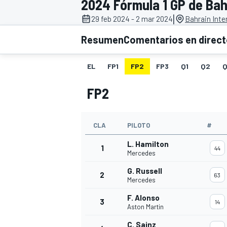
2024 Fórmula 1 GP de Bah
|
29 feb 2024 - 2 mar 2024
Bahrain Inte
INDYCAR
WRC
Resumen
Comentarios en direc
EL
FP1
FP2
FP3
Q1
Q2
Q
FP2
CLA
PILOTO
#
L. Hamilton
1
44
Mercedes
G. Russell
2
63
WEC
FÓRMULA E
Mercedes
F. Alonso
3
14
Aston Martin
C. Sainz