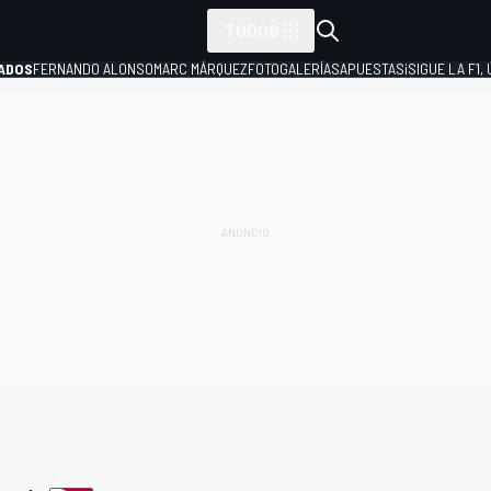
TODOS
ADOS
FERNANDO ALONSO
MARC MÁRQUEZ
FOTOGALERÍAS
APUESTAS
¡SIGUE LA F1,
P