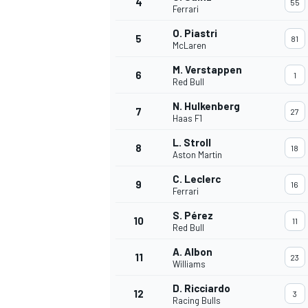
4
55
Ferrari
O. Piastri
5
81
McLaren
M. Verstappen
6
1
Red Bull
N. Hulkenberg
7
27
Haas F1
L. Stroll
8
18
Aston Martin
C. Leclerc
9
16
Ferrari
S. Pérez
10
11
Red Bull
A. Albon
11
23
Williams
D. Ricciardo
12
3
Racing Bulls