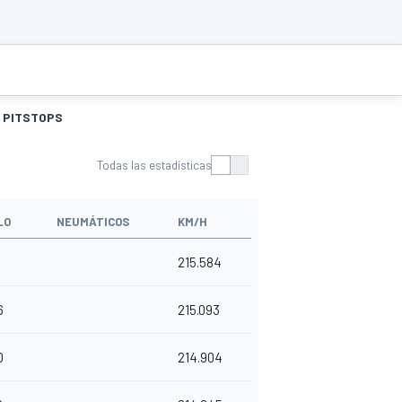
PITSTOPS
Todas las estadísticas
LO
NEUMÁTICOS
KM/H
215.584
6
215.093
0
214.904