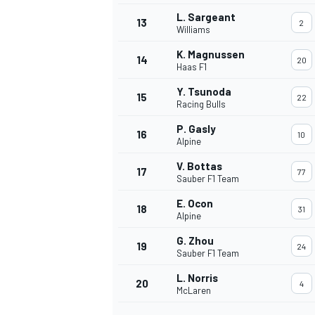
L. Sargeant
13
2
Williams
K. Magnussen
14
20
Haas F1
Y. Tsunoda
15
22
Racing Bulls
P. Gasly
16
10
Alpine
V. Bottas
17
77
Sauber F1 Team
E. Ocon
18
31
Alpine
G. Zhou
19
24
Sauber F1 Team
L. Norris
20
4
McLaren