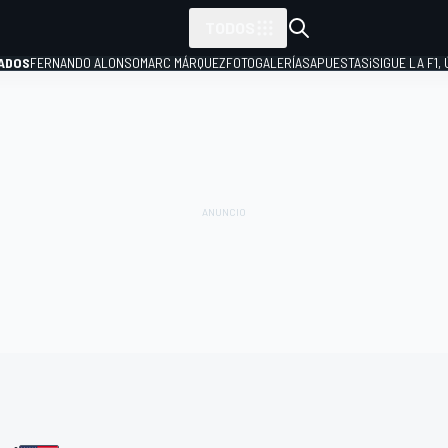
TODOS
ADOS
FERNANDO ALONSO
MARC MÁRQUEZ
FOTOGALERÍAS
APUESTAS
¡SIGUE LA F1,
P