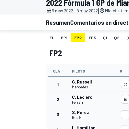
2022 Fórmula 1 GP de Mia
|
6 may 2022 - 8 may 2022
Miami Intern
INDYCAR
WRC
Resumen
Comentarios en direc
EL
FP1
FP2
FP3
Q1
Q2
Q
FP2
CLA
PILOTO
#
G. Russell
1
63
Mercedes
C. Leclerc
2
16
WEC
FÓRMULA E
Ferrari
S. Pérez
3
11
Red Bull
L. Hamilton