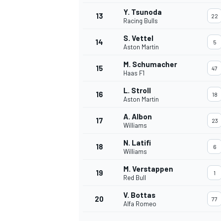
Y. Tsunoda
13
22
Racing Bulls
S. Vettel
14
5
Aston Martin
M. Schumacher
15
47
Haas F1
L. Stroll
16
18
Aston Martin
A. Albon
17
23
Williams
N. Latifi
18
6
Williams
M. Verstappen
19
1
Red Bull
V. Bottas
20
77
Alfa Romeo