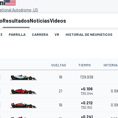
mi
ational Autodrome, US
to
Resultados
Noticias
Videos
3
PARRILLA
CARRERA
VR
HISTORIAL DE NEUMÁTICOS
VUELTAS
TIEMPO
INTERVA
18
1'29.938
+0.106
21
0.10
1'30.044
+0.212
19
0.10
1'30.150
+0.241