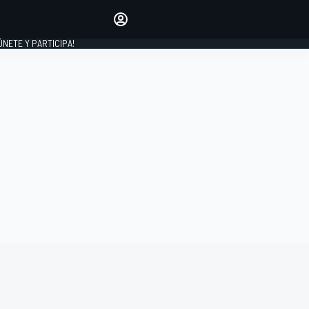
Haz que tu voz se escuche
comentando los artículos
 ÚNETE Y PARTICIPA!
INICIAR SESIÓN
EDICIÓN
ESPAÑA