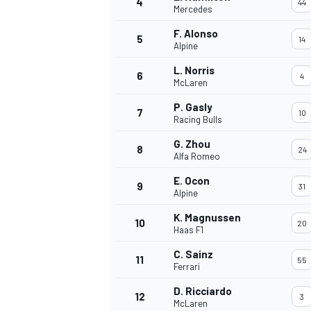
4
44
Mercedes
F. Alonso
5
14
Alpine
L. Norris
6
4
McLaren
P. Gasly
7
10
Racing Bulls
G. Zhou
8
24
Alfa Romeo
E. Ocon
9
31
Alpine
K. Magnussen
10
20
Haas F1
C. Sainz
11
55
Ferrari
D. Ricciardo
12
3
McLaren