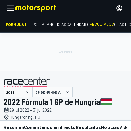
RESULTADOS
FÓRMULA 1
PORTADA
NOTICIAS
CALENDARIO
CLASIFI
GP DE HUNGRÍA
presentado por
2022 Fórmula 1 GP de Hungría
29 jul 2022 - 31 jul 2022
Hungaroring, HU
Resumen
Comentarios en directo
Resultados
Noticias
Vide