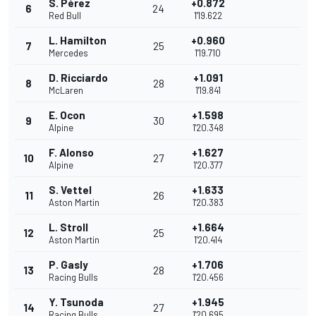
S. Pérez
+0.872
6
24
Red Bull
1'19.622
L. Hamilton
+0.960
7
25
Mercedes
1'19.710
D. Ricciardo
+1.091
8
28
McLaren
1'19.841
E. Ocon
+1.598
9
30
Alpine
1'20.348
F. Alonso
+1.627
10
27
Alpine
1'20.377
S. Vettel
+1.633
11
26
Aston Martin
1'20.383
L. Stroll
+1.664
12
25
Aston Martin
1'20.414
P. Gasly
+1.706
13
28
Racing Bulls
1'20.456
Y. Tsunoda
+1.945
14
27
Racing Bulls
1'20.695