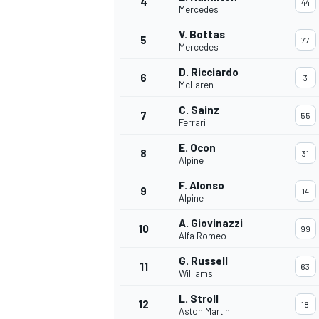
4
44
Mercedes
V. Bottas
5
77
Mercedes
D. Ricciardo
6
3
McLaren
C. Sainz
7
55
Ferrari
E. Ocon
8
31
Alpine
F. Alonso
9
14
Alpine
A. Giovinazzi
10
99
Alfa Romeo
G. Russell
11
63
Williams
L. Stroll
12
18
Aston Martin