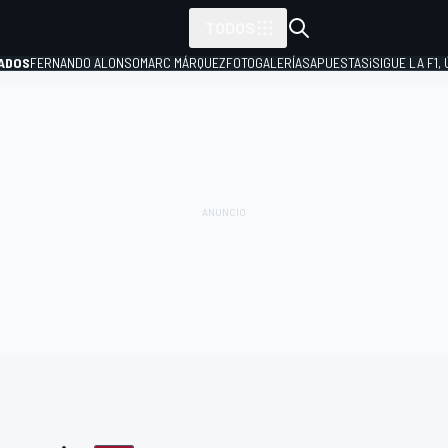
TODOS
ADOS
FERNANDO ALONSO
MARC MÁRQUEZ
FOTOGALERÍAS
APUESTAS
¡SIGUE LA F1,
P