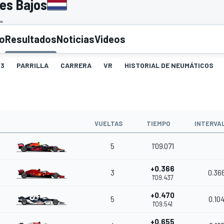
ses Bajos
L
to
Resultados
Noticias
Videos
3
PARRILLA
CARRERA
VR
HISTORIAL DE NEUMÁTICOS
VUELTAS
TIEMPO
INTERVA
5
1'09.071
+0.366
3
0.36
1'09.437
+0.470
5
0.10
1'09.541
+0.655