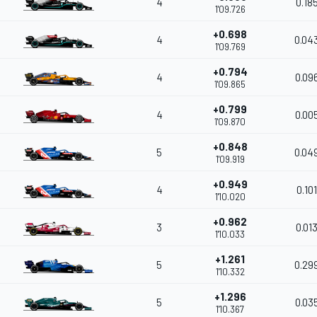
4
0.18
1'09.726
+0.698
4
0.04
1'09.769
+0.794
4
0.09
1'09.865
+0.799
4
0.00
1'09.870
+0.848
5
0.04
1'09.919
+0.949
4
0.101
1'10.020
+0.962
3
0.01
1'10.033
+1.261
5
0.29
1'10.332
+1.296
5
0.03
1'10.367