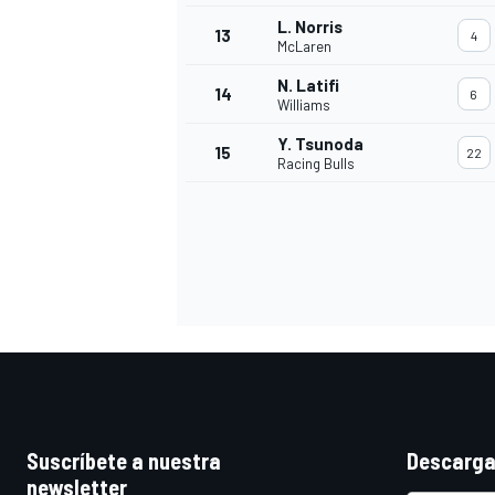
L. Norris
13
4
McLaren
N. Latifi
14
6
Williams
Y. Tsunoda
15
22
Racing Bulls
Suscríbete a nuestra
Descarga
newsletter