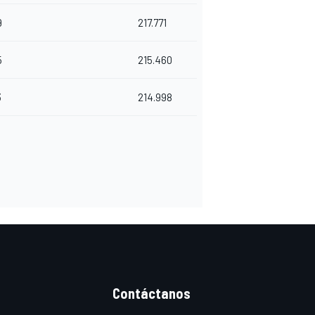
9
217.771
5
215.460
3
214.998
Contáctanos