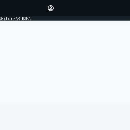
Haz que tu voz se escuche
comentando los artículos
 ÚNETE Y PARTICIPA!
INICIAR SESIÓN
EDICIÓN
ESPAÑA