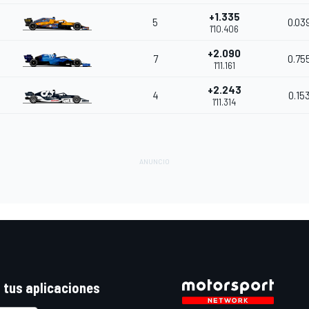
+1.335
5
0.03
1'10.406
+2.090
7
0.75
1'11.161
+2.243
4
0.15
1'11.314
 tus aplicaciones