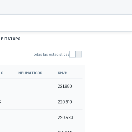
PITSTOPS
Todas las estadísticas
LO
NEUMÁTICOS
KM/H
221.980
6
220.810
4
220.480