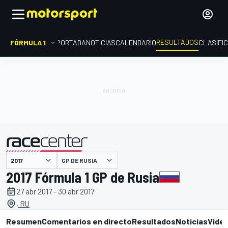
RESULTADOS
FÓRMULA 1
PORTADA
NOTICIAS
CALENDARIO
CLASIFI
GP DE RUSIA
presentado por
2017 Fórmula 1 GP de Rusia
27 abr 2017 - 30 abr 2017
, RU
Resumen
Comentarios en directo
Resultados
Noticias
Vide