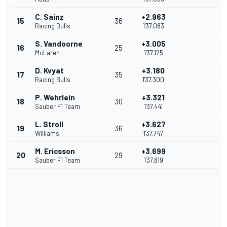
C. Sainz
+2.963
15
36
Racing Bulls
1'37.083
S. Vandoorne
+3.005
16
25
McLaren
1'37.125
D. Kvyat
+3.180
17
35
Racing Bulls
1'37.300
P. Wehrlein
+3.321
18
30
Sauber F1 Team
1'37.441
L. Stroll
+3.627
19
36
Williams
1'37.747
M. Ericsson
+3.699
20
29
Sauber F1 Team
1'37.819