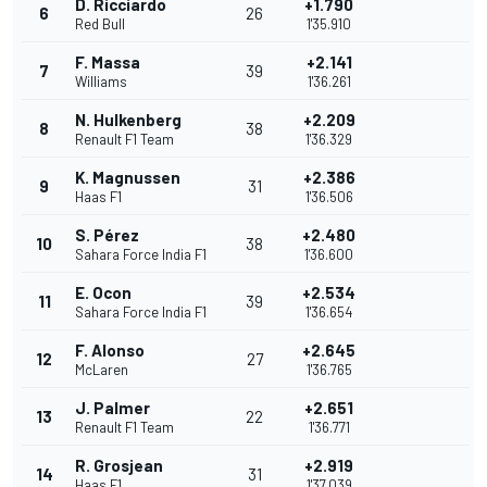
D. Ricciardo
+1.790
6
26
Red Bull
1'35.910
F. Massa
+2.141
7
39
Williams
1'36.261
N. Hulkenberg
+2.209
8
38
Renault F1 Team
1'36.329
K. Magnussen
+2.386
9
31
Haas F1
1'36.506
S. Pérez
+2.480
10
38
Sahara Force India F1
1'36.600
E. Ocon
+2.534
11
39
Sahara Force India F1
1'36.654
F. Alonso
+2.645
12
27
McLaren
1'36.765
J. Palmer
+2.651
13
22
Renault F1 Team
1'36.771
R. Grosjean
+2.919
14
31
Haas F1
1'37.039