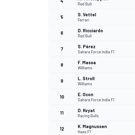
4
Red Bull
S. Vettel
5
Ferrari
D. Ricciardo
6
Red Bull
S. Pérez
7
Sahara Force India F1
F. Massa
8
Williams
L. Stroll
9
Williams
E. Ocon
10
Sahara Force India F1
D. Kvyat
11
Racing Bulls
K. Magnussen
12
Haas F1