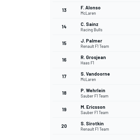
F. Alonso
13
McLaren
C. Sainz
14
Racing Bulls
J. Palmer
15
Renault F1 Team
R. Grosjean
16
Haas F1
S. Vandoorne
17
McLaren
P. Wehrlein
18
Sauber F1 Team
M. Ericsson
19
Sauber F1 Team
S. Sirotkin
20
Renault F1 Team