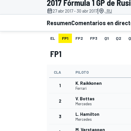
2017 Fórmula 1 GP de Rus
|
27 abr 2017 - 30 abr 2017
, RU
INDYCAR
WRC
Resumen
Comentarios en direc
EL
FP1
FP2
FP3
Q1
Q2
Q
FP1
CLA
PILOTO
K. Raikkonen
1
Ferrari
V. Bottas
2
WEC
FÓRMULA E
Mercedes
L. Hamilton
3
Mercedes
M. Verstappen