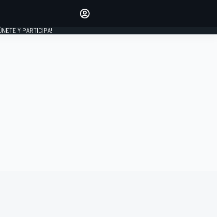
Haz que tu voz se escuche
comentando los artículos
 ÚNETE Y PARTICIPA!
INICIAR SESIÓN
EDICIÓN
ESPAÑA