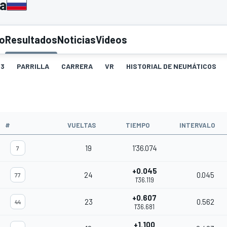
ia
to
Resultados
Noticias
Videos
3
PARRILLA
CARRERA
VR
HISTORIAL DE NEUMÁTICOS
#
VUELTAS
TIEMPO
INTERVALO
19
1'36.074
7
+0.045
24
0.045
77
1'36.119
+0.607
23
0.562
44
1'36.681
+1.100