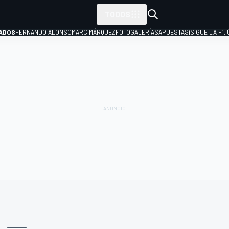
TODOS
ADOS
FERNANDO ALONSO
MARC MÁRQUEZ
FOTOGALERÍAS
APUESTAS
¡SIGUE LA F1,
P