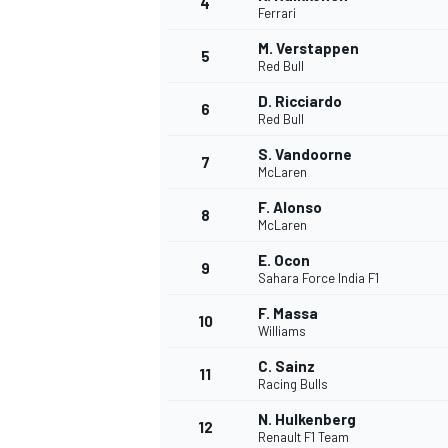
4
Ferrari
M. Verstappen
5
Red Bull
D. Ricciardo
6
Red Bull
S. Vandoorne
7
McLaren
F. Alonso
8
McLaren
E. Ocon
9
Sahara Force India F1
F. Massa
10
Williams
C. Sainz
11
Racing Bulls
N. Hulkenberg
12
Renault F1 Team