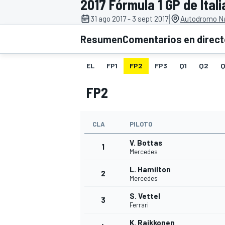
2017 Fórmula 1 GP de Itali
|
31 ago 2017 - 3 sept 2017
Autodromo Na
INDYCAR
WRC
Resumen
Comentarios en direc
EL
FP1
FP2
FP3
Q1
Q2
Q
FP2
CLA
PILOTO
V. Bottas
1
Mercedes
L. Hamilton
2
WEC
FÓRMULA E
Mercedes
S. Vettel
3
Ferrari
K. Raikkonen