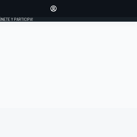
Haz que tu voz se escuche
comentando los artículos
 ÚNETE Y PARTICIPA!
INICIAR SESIÓN
EDICIÓN
ESPAÑA