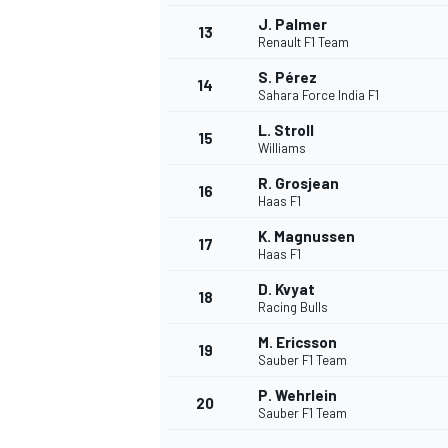
J. Palmer
13
Renault F1 Team
S. Pérez
14
Sahara Force India F1
L. Stroll
15
Williams
R. Grosjean
16
Haas F1
K. Magnussen
17
Haas F1
D. Kvyat
18
Racing Bulls
M. Ericsson
19
Sauber F1 Team
P. Wehrlein
20
Sauber F1 Team