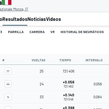
a
zionale Monza, IT
to
Resultados
Noticias
Videos
3
PARRILLA
CARRERA
VR
HISTORIAL DE NEUMÁTICOS
#
VUELTAS
TIEMPO
INTERVALO
25
1'21.406
77
+0.056
24
0.056
44
1'21.462
+0.140
33
0.084
5
1'21.546
+0.398