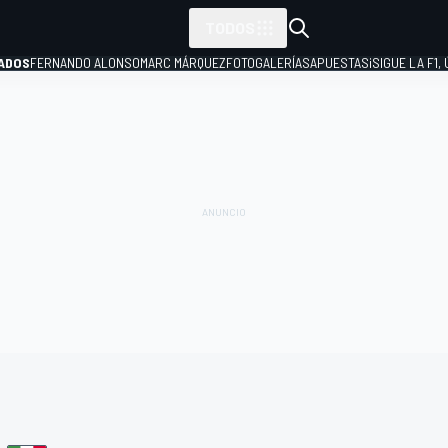
TODOS
ADOS
FERNANDO ALONSO
MARC MÁRQUEZ
FOTOGALERÍAS
APUESTAS
¡SIGUE LA F1,
P