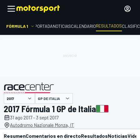
RESULTADOS
FÓRMULA 1
PORTADA
NOTICIAS
CALENDARIO
CLASIFI
GP DE ITALIA
presentado por
2017 Fórmula 1 GP de Italia
31 ago 2017 - 3 sept 2017
Autodromo Nazionale Monza, IT
Resumen
Comentarios en directo
Resultados
Noticias
Vide