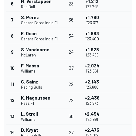
M. Verstappen
+1.212
6
23
Red Bull
1'22.749
S. Pérez
+1.780
7
36
Sahara Force India F1
1'23.317
E. Ocon
+1.863
8
34
Sahara Force India F1
1'23.400
S. Vandoorne
+1.928
9
24
McLaren
1'23.465
F. Massa
+2.024
10
37
Williams
1'23.561
C. Sainz
+2.143
11
22
Racing Bulls
1'23.680
K. Magnussen
+2.436
12
22
Haas F1
1'23.973
L. Stroll
+2.454
13
30
Williams
1'23.991
D. Kvyat
+2.475
14
27
Racing Bulls
1'24.012