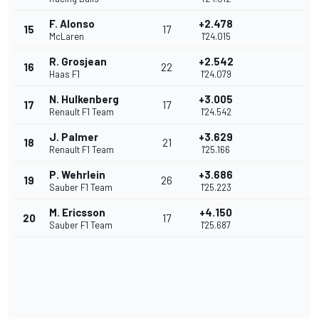
F. Alonso
+2.478
15
17
McLaren
1'24.015
R. Grosjean
+2.542
16
22
Haas F1
1'24.079
N. Hulkenberg
+3.005
17
17
Renault F1 Team
1'24.542
J. Palmer
+3.629
18
21
Renault F1 Team
1'25.166
P. Wehrlein
+3.686
19
26
Sauber F1 Team
1'25.223
M. Ericsson
+4.150
20
17
Sauber F1 Team
1'25.687