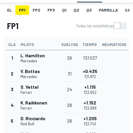
EL
FP1
FP2
FP3
Q1
Q2
Q3
PARRILLA
CAR
FP1
Todas las estadísticas
CLA
PILOTO
VUELTAS
TIEMPO
NEUMÁTICOS
L. Hamilton
1
28
1'21.537
Mercedes
V. Bottas
+0.435
2
31
Mercedes
1'21.972
S. Vettel
+1.115
3
24
Ferrari
1'22.652
K. Raikkonen
+1.152
4
28
Ferrari
1'22.689
D. Ricciardo
+1.205
5
28
Red Bull
1'22.742