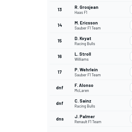
R. Grosjean
13
Haas F1
M. Ericsson
14
Sauber F1 Team
D. Kvyat
15
Racing Bulls
L. Stroll
16
Williams
P. Wehrlein
17
Sauber F1 Team
F. Alonso
dnf
McLaren
C. Sainz
dnf
Racing Bulls
J. Palmer
dns
Renault F1 Team