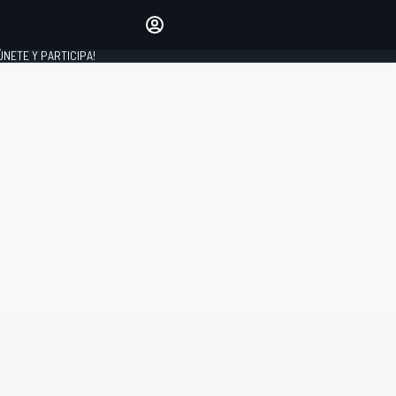
Haz que tu voz se escuche
comentando los artículos
 ÚNETE Y PARTICIPA!
INICIAR SESIÓN
EDICIÓN
ESPAÑA