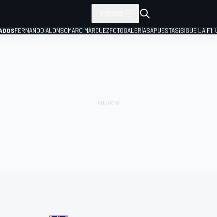
TODOS
ADOS
FERNANDO ALONSO
MARC MÁRQUEZ
FOTOGALERÍAS
APUESTAS
¡SIGUE LA F1,
P