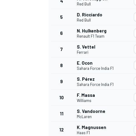
4
Red Bull
D. Ricciardo
5
Red Bull
N. Hulkenberg
6
Renault F1 Team
S. Vettel
7
Ferrari
E. Ocon
8
Sahara Force India F1
S. Pérez
9
Sahara Force India F1
F. Massa
10
Williams
S. Vandoorne
11
McLaren
K. Magnussen
12
Haas F1