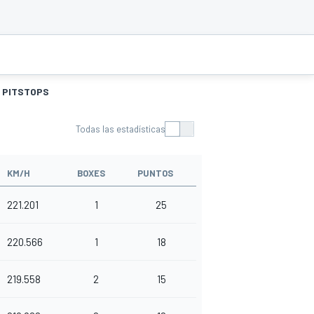
PITSTOPS
Todas las estadísticas
KM/H
BOXES
PUNTOS
221.201
1
25
220.566
1
18
219.558
2
15