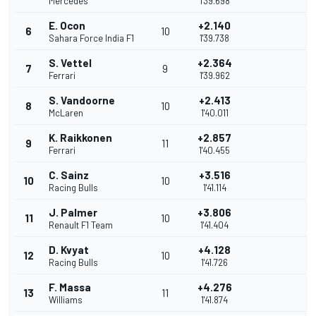
Mercedes
1'39.698
E. Ocon
+2.140
6
10
Sahara Force India F1
1'39.738
S. Vettel
+2.364
7
9
Ferrari
1'39.962
S. Vandoorne
+2.413
8
10
McLaren
1'40.011
K. Raikkonen
+2.857
9
11
Ferrari
1'40.455
C. Sainz
+3.516
10
10
Racing Bulls
1'41.114
J. Palmer
+3.806
11
10
Renault F1 Team
1'41.404
D. Kvyat
+4.128
12
10
Racing Bulls
1'41.726
F. Massa
+4.276
13
11
Williams
1'41.874