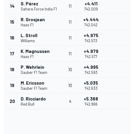
S. Pérez
+4.411
14
11
Sahara Force India F1
1'42.009
R. Grosjean
+4.444
15
11
Haas F1
1'42.042
L. Stroll
+4.975
16
11
Williams
1'42.573
K. Magnussen
+4.979
17
11
Haas F1
1'42.577
P. Wehrlein
+4.995
18
10
Sauber F1 Team
1'42.593
M. Ericsson
+5.035
19
10
Sauber F1 Team
1'42.633
D. Ricciardo
+5.368
20
4
Red Bull
1'42.966