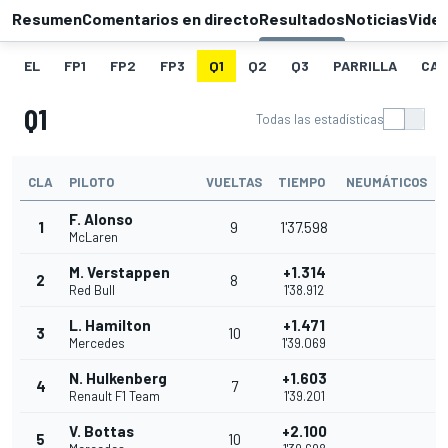
Resumen
Comentarios en directo
Resultados
Noticias
Vide
EL
FP1
FP2
FP3
Q1
Q2
Q3
PARRILLA
CAR
Q1
Todas las estadísticas
CLA
PILOTO
VUELTAS
TIEMPO
NEUMÁTICOS
F. Alonso
1
9
1'37.598
McLaren
M. Verstappen
+1.314
2
8
Red Bull
1'38.912
L. Hamilton
+1.471
3
10
Mercedes
1'39.069
N. Hulkenberg
+1.603
4
7
Renault F1 Team
1'39.201
V. Bottas
+2.100
5
10