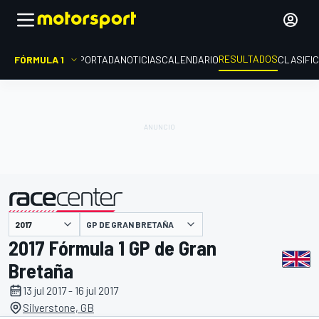
RESULTADOS
FÓRMULA 1
PORTADA
NOTICIAS
CALENDARIO
CLASIFI
GP DE GRAN BRETAÑA
presentado por
2017 Fórmula 1 GP de Gran
Bretaña
13 jul 2017 - 16 jul 2017
Silverstone, GB