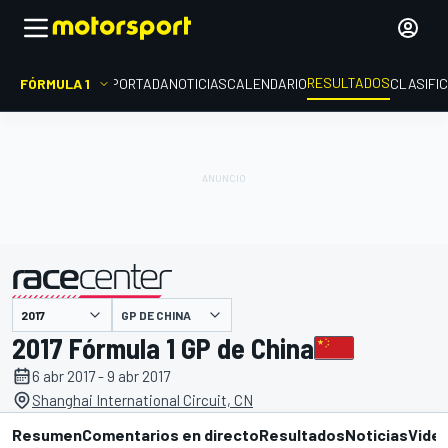
RESULTADOS
FÓRMULA 1
PORTADA
NOTICIAS
CALENDARIO
CLASIFI
GP DE CHINA
presentado por
2017 Fórmula 1 GP de China
6 abr 2017 - 9 abr 2017
Shanghai International Circuit, CN
Resumen
Comentarios en directo
Resultados
Noticias
Vide