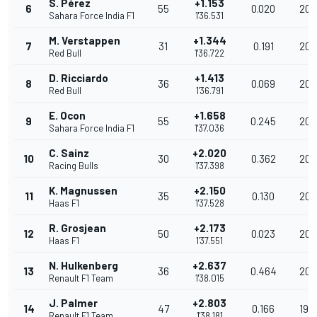
S. Pérez
+1.153
6
55
0.020
203
Sahara Force India F1
1'36.531
M. Verstappen
+1.344
7
31
0.191
202
Red Bull
1'36.722
D. Ricciardo
+1.413
8
36
0.069
202
Red Bull
1'36.791
E. Ocon
+1.658
9
55
0.245
202
Sahara Force India F1
1'37.036
C. Sainz
+2.020
10
30
0.362
201
Racing Bulls
1'37.398
K. Magnussen
+2.150
11
35
0.130
201
Haas F1
1'37.528
R. Grosjean
+2.173
12
50
0.023
201
Haas F1
1'37.551
N. Hulkenberg
+2.637
13
36
0.464
200
Renault F1 Team
1'38.015
J. Palmer
+2.803
14
47
0.166
199
Renault F1 Team
1'38.181