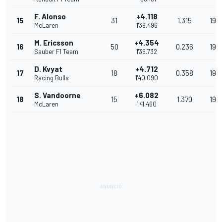
F. Alonso
+4.118
15
31
1.315
197
McLaren
1'39.496
M. Ericsson
+4.354
16
50
0.236
196
Sauber F1 Team
1'39.732
D. Kvyat
+4.712
17
18
0.358
196
Racing Bulls
1'40.090
S. Vandoorne
+6.082
18
15
1.370
193
McLaren
1'41.460