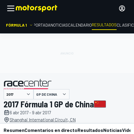
RESULTADOS
FÓRMULA 1
PORTADA
NOTICIAS
CALENDARIO
CLASIFI
GP DE CHINA
presentado por
2017 Fórmula 1 GP de China
6 abr 2017 - 9 abr 2017
Shanghai International Circuit, CN
Resumen
Comentarios en directo
Resultados
Noticias
Vide