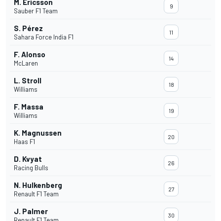
M. Ericsson
9
Sauber F1 Team
S. Pérez
11
Sahara Force India F1
F. Alonso
14
McLaren
L. Stroll
18
Williams
F. Massa
19
Williams
K. Magnussen
20
Haas F1
D. Kvyat
26
Racing Bulls
N. Hulkenberg
27
Renault F1 Team
J. Palmer
30
Renault F1 Team