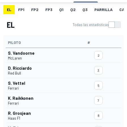
EL
FP1
FP2
FP3
Q1
Q2
Q3
PARRILLA
CAR
EL
Todas las estadísticas
PILOTO
#
S. Vandoorne
2
McLaren
D. Ricciardo
3
Red Bull
S. Vettel
5
Ferrari
K. Raikkonen
7
Ferrari
R. Grosjean
8
Haas F1