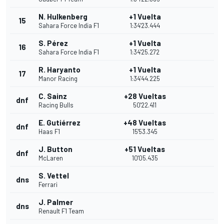
N. Hulkenberg
+1 Vuelta
15
Sahara Force India F1
1:34'23.444
S. Pérez
+1 Vuelta
16
Sahara Force India F1
1:34'25.272
R. Haryanto
+1 Vuelta
17
Manor Racing
1:34'44.225
C. Sainz
+28 Vueltas
dnf
Racing Bulls
50'22.411
E. Gutiérrez
+48 Vueltas
dnf
Haas F1
15'53.345
J. Button
+51 Vueltas
dnf
McLaren
10'05.435
S. Vettel
dns
Ferrari
J. Palmer
dns
Renault F1 Team