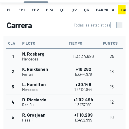
EL
FP1
FP2
FP3
Q1
Q2
Q3
PARRILLA
CAR
Carrera
Todas las estadísticas
CLA
PILOTO
TIEMPO
PUNTOS
N. Rosberg
1
1:33'34.696
25
Mercedes
K. Raikkonen
+10.282
2
18
Ferrari
1:33'44.978
L. Hamilton
+30.148
3
15
Mercedes
1:34'04.844
D. Ricciardo
+1'02.494
4
12
Red Bull
1:34'37.190
R. Grosjean
+1'18.299
5
10
Haas F1
1:34'52.995