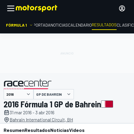
RESULTADOS
FÓRMULA 1
PORTADA
NOTICIAS
CALENDARIO
CLASIFI
GP DE BAHREIN
presentado por
2016 Fórmula 1 GP de Bahrein
31 mar 2016 - 3 abr 2016
Bahrain International Circuit, BH
Resumen
Resultados
Noticias
Videos