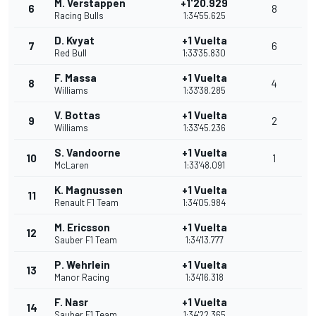
M. Verstappen
+1'20.929
6
8
Racing Bulls
1:34'55.625
D. Kvyat
+1 Vuelta
7
6
Red Bull
1:33'35.830
F. Massa
+1 Vuelta
8
4
Williams
1:33'38.285
V. Bottas
+1 Vuelta
9
2
Williams
1:33'45.236
S. Vandoorne
+1 Vuelta
10
1
McLaren
1:33'48.091
K. Magnussen
+1 Vuelta
11
Renault F1 Team
1:34'05.984
M. Ericsson
+1 Vuelta
12
Sauber F1 Team
1:34'13.777
P. Wehrlein
+1 Vuelta
13
Manor Racing
1:34'16.318
F. Nasr
+1 Vuelta
14
Sauber F1 Team
1:34'22.365